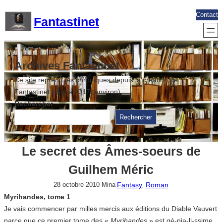
Aller
Contact
Fantastinet
au
contenu
Archives Fantastinet
Ce site reprend les chroniques depuis la création de
Fantastinet jusque 2017 (environ)
Rechercher
Rechercher
Le secret des Âmes-soeurs de
Guilhem Méric
Fantasy
, 
Roman
28 octobre 2010
Mina
Myrihandes, tome 1
Je vais commencer par milles mercis aux éditions du Diable Vauvert
parce que ce premier tome des «
Myrihandes
» est gé-nia-li-ssime