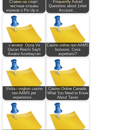
Ставки на спорт:
Frequently Asked
честные отзывы
Questions about 1xbet
игроков о Pin Up и…
Account…
« aviator ️ Oyna Və
Casino online non AAMS
Qazan Rəsmi Sayti
bonuses: Cosa
Aviator Azerbaycan
aspettarsi?
Visita i migliori casino
Casino Online Canada:
non AAMS per
What You Need to Know
esperienze…
About Taxes