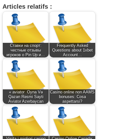
Articles relatifs :
Ставки на спорт:
Frequently Asked
честные отзывы
Questions about 1xbet
игроков о Pin Up и…
Account…
« aviator ️ Oyna Və
Casino online non AAMS
Qazan Rəsmi Sayti
bonuses: Cosa
Aviator Azerbaycan
aspettarsi?
Visita i migliori casino
Casino Online Canada: