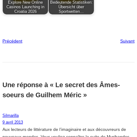
Explore New Online
Bedeutende Statistiken:
Casinos Launching in
Übersicht über
Croatia 2026
Sportwetten…
Précédent
Suivant
Une réponse à « Le secret des Âmes-
soeurs de Guilhem Méric »
Silmarilla
9 avril 2013
Aux lecteurs de littérature de l’imaginaire et aux découvreurs de
nouveaux mondes. Vous vouliez connaître la suite de Myrihandes,