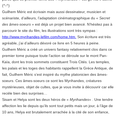
(^-^)
Guilhem Méric est écrivain mais aussi dessinateur, musicien et
scénariste, d’ailleurs, l’adaptation cinématographique du «
Secret
des âmes-soeurs
» est déjà un projet bien avancé. N’hésitez pas à
parcourir le site du film, les illustrations sont très sympas :
http://www.myrihandes-lefilm.com/home.htm.
Son écriture est très
agréable, j’ai d’ailleurs dévoré ce livre en 5 heures à peine.
Guilhem Méric a créé un univers fantasy relativement clos dans ce
premier tome puisque toute l’action se déroule sur le mont Pan-
Kaïa, dont les trois sommets constituent Trois Cités. Les temples,
les palais et les toges des habitants rappellent la Grèce Antique, de
fait, Guilhem Méric s’est inspiré du mythe platonicien des âmes-
soeurs. Ces âmes-soeurs ce sont les Myrihandes, créatures
mystérieuses, objet de cultes, que je vous invite à découvrir car elle
recèle bien des surprises…
Sisam et Helya sont les deux héros de «
Myrihandes
« . Une tendre
affection les lie depuis qu’ils sont tout petits mais un jour, à l’âge de
10 ans, Helya est brutalement arrachée à la cité de son enfance,