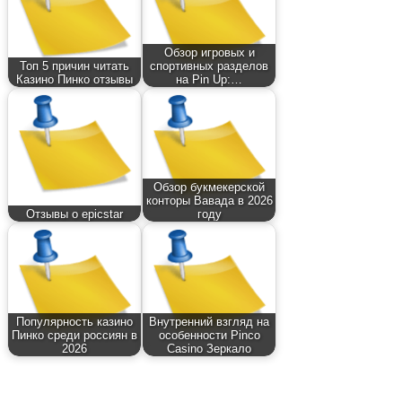
Обзор игровых и
Топ 5 причин читать
спортивных разделов
Казино Пинко отзывы
на Pin Up:…
Обзор букмекерской
конторы Вавада в 2026
Отзывы о epicstar
году
Популярность казино
Внутренний взгляд на
Пинко среди россиян в
особенности Pinco
2026
Casino Зеркало