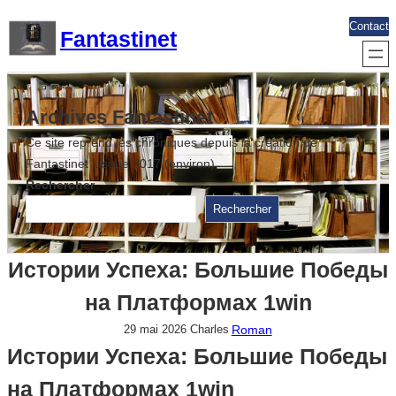
Aller
Contact
Fantastinet
au
contenu
Archives Fantastinet
Ce site reprend les chroniques depuis la création de
Fantastinet jusque 2017 (environ)
Rechercher
Rechercher
Истории Успеха: Большие Победы
на Платформах 1win
Roman
29 mai 2026
Charles
Истории Успеха: Большие Победы
на Платформах 1win