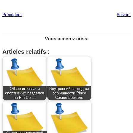
Précédent
Suivant
Vous aimerez aussi
Articles relatifs :
Обзор игровых и
Внутренний взгляд на
спортивных разделов
особенности Pinco
на Pin Up:…
Casino Зеркало