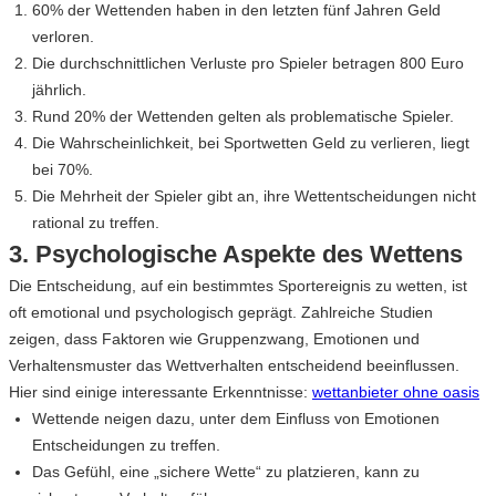
60% der Wettenden haben in den letzten fünf Jahren Geld
verloren.
Die durchschnittlichen Verluste pro Spieler betragen 800 Euro
jährlich.
Rund 20% der Wettenden gelten als problematische Spieler.
Die Wahrscheinlichkeit, bei Sportwetten Geld zu verlieren, liegt
bei 70%.
Die Mehrheit der Spieler gibt an, ihre Wettentscheidungen nicht
rational zu treffen.
3. Psychologische Aspekte des Wettens
Die Entscheidung, auf ein bestimmtes Sportereignis zu wetten, ist
oft emotional und psychologisch geprägt. Zahlreiche Studien
zeigen, dass Faktoren wie Gruppenzwang, Emotionen und
Verhaltensmuster das Wettverhalten entscheidend beeinflussen.
Hier sind einige interessante Erkenntnisse:
wettanbieter ohne oasis
Wettende neigen dazu, unter dem Einfluss von Emotionen
Entscheidungen zu treffen.
Das Gefühl, eine „sichere Wette“ zu platzieren, kann zu