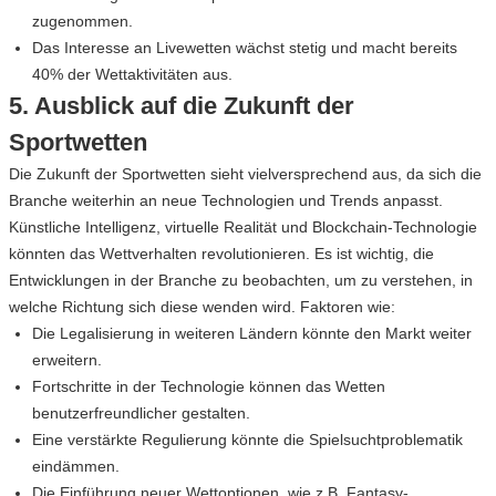
zugenommen.
Das Interesse an Livewetten wächst stetig und macht bereits
40% der Wettaktivitäten aus.
5. Ausblick auf die Zukunft der
Sportwetten
Die Zukunft der Sportwetten sieht vielversprechend aus, da sich die
Branche weiterhin an neue Technologien und Trends anpasst.
Künstliche Intelligenz, virtuelle Realität und Blockchain-Technologie
könnten das Wettverhalten revolutionieren. Es ist wichtig, die
Entwicklungen in der Branche zu beobachten, um zu verstehen, in
welche Richtung sich diese wenden wird. Faktoren wie:
Die Legalisierung in weiteren Ländern könnte den Markt weiter
erweitern.
Fortschritte in der Technologie können das Wetten
benutzerfreundlicher gestalten.
Eine verstärkte Regulierung könnte die Spielsuchtproblematik
eindämmen.
Die Einführung neuer Wettoptionen, wie z.B. Fantasy-