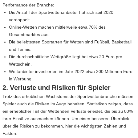
Performance der Branche:
Die Anzahl der Sportwettenanbieter hat sich seit 2020
verdoppelt.
Online-Wetten machen mittlerweile etwa 70% des
Gesamtmarktes aus.
Die beliebtesten Sportarten für Wetten sind Fußball, Basketball
und Tennis.
Die durchschnittliche Wettgröße liegt bei etwa 20 Euro pro
Wettschein.
Wettanbieter investierten im Jahr 2022 etwa 200 Millionen Euro
in Werbung.
2. Verluste und Risiken für Spieler
Trotz des erheblichen Wachstums der Sportwettenbranche müssen
Spieler auch die Risiken im Auge behalten. Statistiken zeigen, dass
ein erheblicher Teil der Wettenden Verluste erleidet, die bis zu 80%
ihrer Einsätze ausmachen können. Um einen besseren Überblick
über die Risiken zu bekommen, hier die wichtigsten Zahlen und
Fakten: