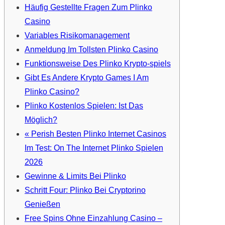
Häufig Gestellte Fragen Zum Plinko
Casino
Variables Risikomanagement
Anmeldung Im Tollsten Plinko Casino
Funktionsweise Des Plinko Krypto-spiels
Gibt Es Andere Krypto Games I Am
Plinko Casino?
Plinko Kostenlos Spielen: Ist Das
Möglich?
« Perish Besten Plinko Internet Casinos
Im Test: On The Internet Plinko Spielen
2026
Gewinne & Limits Bei Plinko
Schritt Four: Plinko Bei Cryptorino
Genießen
Free Spins Ohne Einzahlung Casino –