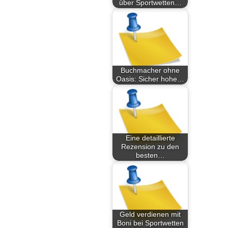
über Sportwetten…
Buchmacher ohne
Oasis: Sicher hohe…
Eine detaillierte
Rezension zu den
besten…
Geld verdienen mit
Boni bei Sportwetten