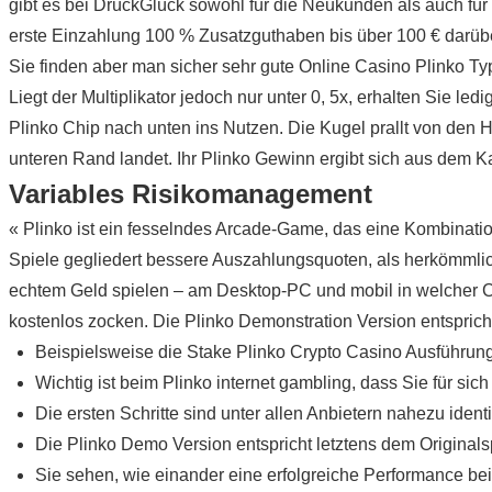
gibt es bei DrückGlück sowohl für die Neukunden als auch für
erste Einzahlung 100 % Zusatzguthaben bis über 100 € darüb
Sie finden aber man sicher sehr gute Online Casino Plinko T
Liegt der Multiplikator jedoch nur unter 0, 5x, erhalten Sie led
Plinko Chip nach unten ins Nutzen. Die Kugel prallt von den 
unteren Rand landet. Ihr Plinko Gewinn ergibt sich aus dem Ka
Variables Risikomanagement
« Plinko ist ein fesselndes Arcade-Game, das eine Kombinat
Spiele gegliedert bessere Auszahlungsquoten, als herkömmlich
echtem Geld spielen – am Desktop-PC und mobil in welcher C
kostenlos zocken. Die Plinko Demonstration Version entspricht
Beispielsweise die Stake Plinko Crypto Casino Ausführung
Wichtig ist beim Plinko internet gambling, dass Sie für si
Die ersten Schritte sind unter allen Anbietern nahezu ident
Die Plinko Demo Version entspricht letztens dem Originalsp
Sie sehen, wie einander eine erfolgreiche Performance be