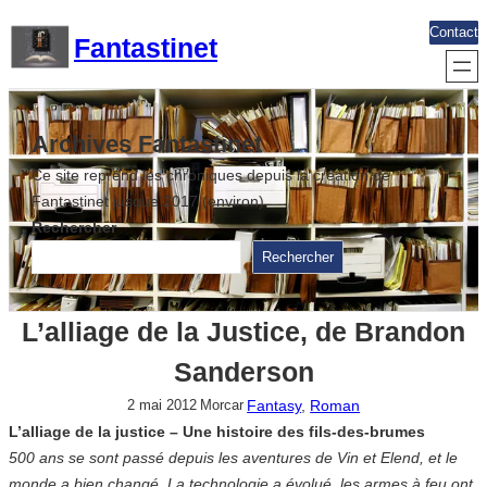
Aller
Contact
Fantastinet
au
contenu
Archives Fantastinet
Ce site reprend les chroniques depuis la création de
Fantastinet jusque 2017 (environ)
Rechercher
Rechercher
L’alliage de la Justice, de Brandon
Sanderson
Fantasy
, 
Roman
2 mai 2012
Morcar
L’alliage de la justice – Une histoire des fils-des-brumes
500 ans se sont passé depuis les aventures de Vin et Elend, et le
monde a bien changé. La technologie a évolué, les armes à feu ont