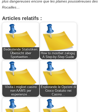
plus dangereuses encore que les plaines poussiéreuses des
Rocailles…
Articles relatifs :
Bedeutende Statistiken:
Übersicht über
How to mostbet zaloguj:
Sportwetten…
A Step-by-Step Guide
Visita i migliori casino
Esplorando le Opzioni di
non AAMS per
Gioco Gratuito nei
esperienze…
Casino…