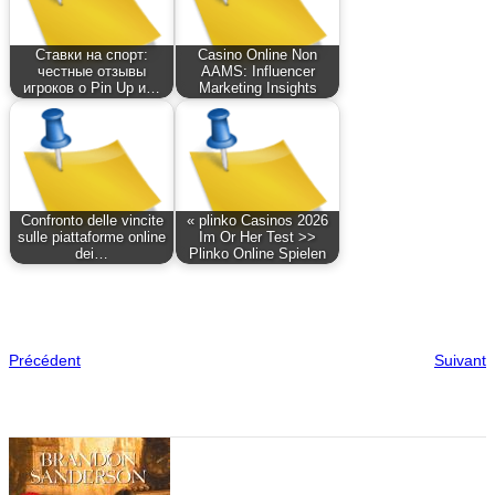
Ставки на спорт:
Casino Online Non
честные отзывы
AAMS: Influencer
игроков о Pin Up и…
Marketing Insights
Confronto delle vincite
« plinko Casinos 2026
sulle piattaforme online
Im Or Her Test >>
dei…
Plinko Online Spielen
Précédent
Suivant