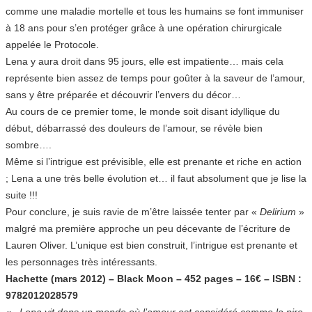
comme une maladie mortelle et tous les humains se font immuniser
à 18 ans pour s’en protéger grâce à une opération chirurgicale
appelée le Protocole.
Lena y aura droit dans 95 jours, elle est impatiente… mais cela
représente bien assez de temps pour goûter à la saveur de l’amour,
sans y être préparée et découvrir l’envers du décor…
Au cours de ce premier tome, le monde soit disant idyllique du
début, débarrassé des douleurs de l’amour, se révèle bien
sombre….
Même si l’intrigue est prévisible, elle est prenante et riche en action
; Lena a une très belle évolution et… il faut absolument que je lise la
suite !!!
Pour conclure, je suis ravie de m’être laissée tenter par «
Delirium
»
malgré ma première approche un peu décevante de l’écriture de
Lauren Oliver. L’unique est bien construit, l’intrigue est prenante et
les personnages très intéressants.
Hachette (mars 2012) – Black Moon – 452 pages – 16€ – ISBN :
9782012028579
«
Lena vit dans un monde où l’amour est considéré comme la pire