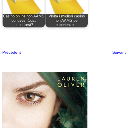
Casino online non AAMS
Visita i migliori casino
bonuses: Cosa
non AAMS per
aspettarsi?
esperienze…
Précédent
Suivant