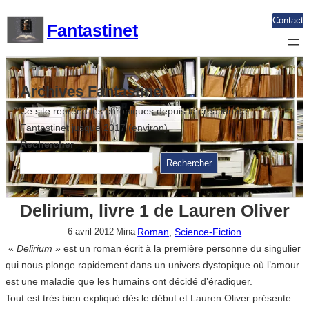
Aller
Contact
Fantastinet
au
contenu
Archives Fantastinet
Ce site reprend les chroniques depuis la création de
Fantastinet jusque 2017 (environ)
Rechercher
Rechercher
Delirium, livre 1 de Lauren Oliver
Roman
, 
Science-Fiction
6 avril 2012
Mina
«
Delirium
» est un roman écrit à la première personne du singulier
qui nous plonge rapidement dans un univers dystopique où l’amour
est une maladie que les humains ont décidé d’éradiquer.
Tout est très bien expliqué dès le début et Lauren Oliver présente