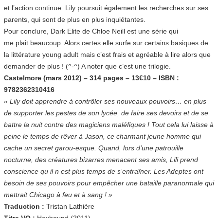
et l’action continue. Lily poursuit également les recherches sur ses
parents, qui sont de plus en plus inquiétantes.
Pour conclure, Dark Elite de Chloe Neill est une série qui
me plait beaucoup. Alors certes elle surfe sur certains basiques de
la littérature young adult mais c’est frais et agréable à lire alors que
demander de plus ! (^-^) A noter que c’est une trilogie.
Castelmore (mars 2012) – 314 pages – 13€10 – ISBN :
9782362310416
« Lily doit apprendre à contrôler ses nouveaux pouvoirs… en plus
de supporter les pestes de son lycée, de faire ses devoirs et de se
battre la nuit contre des magiciens maléfiques ! Tout cela lui laisse à
peine le temps de rêver à Jason, ce charmant jeune homme qui
cache un secret garou-esque. Quand, lors d’une patrouille
nocturne, des créatures bizarres menacent ses amis, Lili prend
conscience qu il n est plus temps de s’entraîner. Les Adeptes ont
besoin de ses pouvoirs pour empêcher une bataille paranormale qui
mettrait Chicago à feu et à sang ! »
Traduction :
Tristan Lathière
Titre VO :
Hexbound (2011)