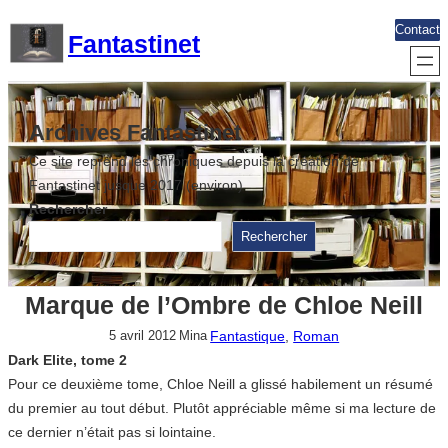
Aller
Contact
Fantastinet
au
contenu
Archives Fantastinet
Ce site reprend les chroniques depuis la création de
Fantastinet jusque 2017 (environ)
Rechercher
Rechercher
Marque de l’Ombre de Chloe Neill
Fantastique
, 
Roman
5 avril 2012
Mina
Dark Elite, tome 2
Pour ce deuxième tome, Chloe Neill a glissé habilement un résumé
du premier au tout début. Plutôt appréciable même si ma lecture de
ce dernier n’était pas si lointaine.