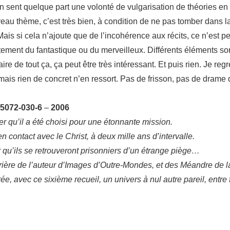
 On sent quelque part une volonté de vulgarisation de théories e
uveau thème, c’est très bien, à condition de ne pas tomber dans 
is si cela n’ajoute que de l’incohérence aux récits, ce n’est peu
itement du fantastique ou du merveilleux. Différents éléments so
ire de tout ça, ça peut être très intéressant. Et puis rien. Je reg
, mais rien de concret n’en ressort. Pas de frisson, pas de drame 
35072-030-6
–
2006
qu’il a été choisi pour une étonnante mission.
n contact avec le Christ, à deux mille ans d’intervalle.
qu’ils se retrouveront prisonniers d’un étrange piège…
ière de l’auteur d’Images d’Outre-Mondes, et des Méandre de la
rée, avec ce sixième recueil, un univers à nul autre pareil, entr