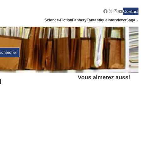
Facebook
X
Instagram
YouTube
Contact
Science-Fiction
Fantasy
Fantastique
Interviews
Saga
echercher
Vous aimerez aussi
n