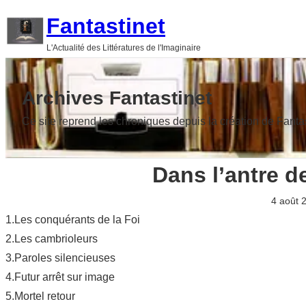
Aller
Fantastinet
au
L'Actualité des Littératures de l'Imaginaire
contenu
Archives Fantastinet
Ce site reprend les chroniques depuis la création de Fanta
Dans l’antre d
4 août 
1.Les conquérants de la Foi
2.Les cambrioleurs
3.Paroles silencieuses
4.Futur arrêt sur image
5.Mortel retour