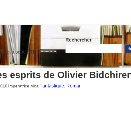
Rechercher
R
stinet jusque 2017 (environ)
es esprits de Olivier Bidchire
Fantastique
, 
Roman
2010
Imperatrice Moa