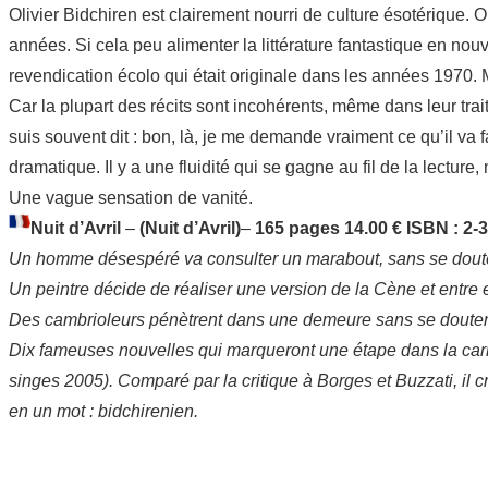
Olivier Bidchiren est clairement nourri de culture ésotérique.
années. Si cela peu alimenter la littérature fantastique en no
revendication écolo qui était originale dans les années 1970. Ma
Car la plupart des récits sont incohérents, même dans leur tra
suis souvent dit : bon, là, je me demande vraiment ce qu’il va fa
dramatique. Il y a une fluidité qui se gagne au fil de la lecture
Une vague sensation de vanité.
Nuit d’Avril
–
(Nuit d’Avril)
–
165 pages 14.00 € ISBN : 2-
Un homme désespéré va consulter un marabout, sans se douter 
Un peintre décide de réaliser une version de la Cène et entre e
Des cambrioleurs pénètrent dans une demeure sans se douter 
Dix fameuses nouvelles qui marqueront une étape dans la carr
singes 2005). Comparé par la critique à Borges et Buzzati, il c
en un mot : bidchirenien.