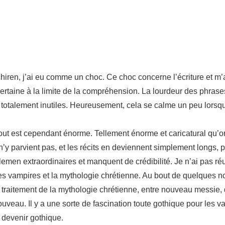
chiren, j’ai eu comme un choc. Ce choc concerne l’écriture et m’
ertaine à la limite de la compréhension. La lourdeur des phras
talement inutiles. Heureusement, cela se calme un peu lorsqu’
s. Tout est cependant énorme. Tellement énorme et caricatural qu’o
 n’y parvient pas, et les récits en deviennent simplement longs,
men extraordinaires et manquent de crédibilité. Je n’ai pas réus
 les vampires et la mythologie chrétienne. Au bout de quelques n
e traitement de la mythologie chrétienne, entre nouveau messie,
ouveau. Il y a une sorte de fascination toute gothique pour les 
 devenir gothique.