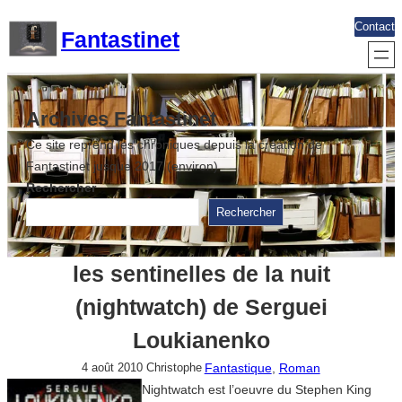
Aller
Contact
Fantastinet
au
contenu
Archives Fantastinet
Ce site reprend les chroniques depuis la création de
Fantastinet jusque 2017 (environ)
Rechercher
Rechercher
les sentinelles de la nuit
(nightwatch) de Serguei
Loukianenko
Fantastique
, 
Roman
4 août 2010
Christophe
Nightwatch est l’oeuvre du Stephen King