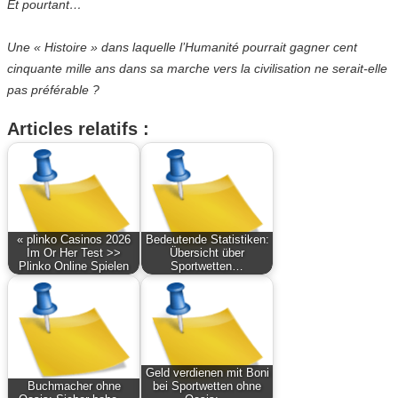
Et pourtant…
Une « Histoire » dans laquelle l’Humanité pourrait gagner cent
cinquante mille ans dans sa marche vers la civilisation ne serait-elle
pas préférable ?
Articles relatifs :
« plinko Casinos 2026
Bedeutende Statistiken:
Im Or Her Test >>
Übersicht über
Plinko Online Spielen
Sportwetten…
Geld verdienen mit Boni
Buchmacher ohne
bei Sportwetten ohne