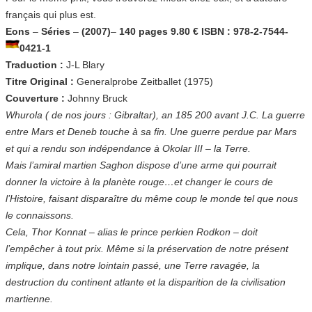
français qui plus est.
Eons
–
Séries
–
(2007)
–
140 pages
9.80 €
ISBN : 978-2-7544-
0421-1
Traduction :
J-L Blary
Titre Original :
Generalprobe Zeitballet (1975)
Couverture :
Johnny Bruck
Whurola ( de nos jours : Gibraltar), an 185 200 avant J.C. La guerre
entre Mars et Deneb touche à sa fin. Une guerre perdue par Mars
et qui a rendu son indépendance à Okolar III – la Terre.
Mais l’amiral martien Saghon dispose d’une arme qui pourrait
donner la victoire à la planète rouge…et changer le cours de
l’Histoire, faisant disparaître du même coup le monde tel que nous
le connaissons.
Cela, Thor Konnat – alias le prince perkien Rodkon – doit
l’empêcher à tout prix. Même si la préservation de notre présent
implique, dans notre lointain passé, une Terre ravagée, la
destruction du continent atlante et la disparition de la civilisation
martienne.