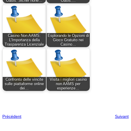
Oasis: Sicher hohe…
Oasis:…
Casino Non AAMS:
Esplorando le Opzioni di
L’Importanza della
Gioco Gratuito nei
Trasparenza Licenziale
Casino…
Confronto delle vincite
Visita i migliori casino
sulle piattaforme online
non AAMS per
dei…
esperienze…
Précédent
Suivant