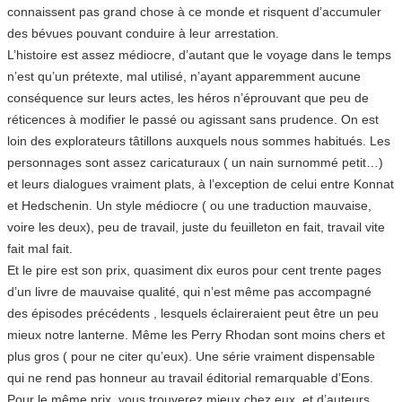
connaissent pas grand chose à ce monde et risquent d’accumuler
des bévues pouvant conduire à leur arrestation.
L’histoire est assez médiocre, d’autant que le voyage dans le temps
n’est qu’un prétexte, mal utilisé, n’ayant apparemment aucune
conséquence sur leurs actes, les héros n’éprouvant que peu de
réticences à modifier le passé ou agissant sans prudence. On est
loin des explorateurs tâtillons auxquels nous sommes habitués. Les
personnages sont assez caricaturaux ( un nain surnommé petit…)
et leurs dialogues vraiment plats, à l’exception de celui entre Konnat
et Hedschenin. Un style médiocre ( ou une traduction mauvaise,
voire les deux), peu de travail, juste du feuilleton en fait, travail vite
fait mal fait.
Et le pire est son prix, quasiment dix euros pour cent trente pages
d’un livre de mauvaise qualité, qui n’est même pas accompagné
des épisodes précédents , lesquels éclaireraient peut être un peu
mieux notre lanterne. Même les Perry Rhodan sont moins chers et
plus gros ( pour ne citer qu’eux). Une série vraiment dispensable
qui ne rend pas honneur au travail éditorial remarquable d’Eons.
Pour le même prix, vous trouverez mieux chez eux, et d’auteurs