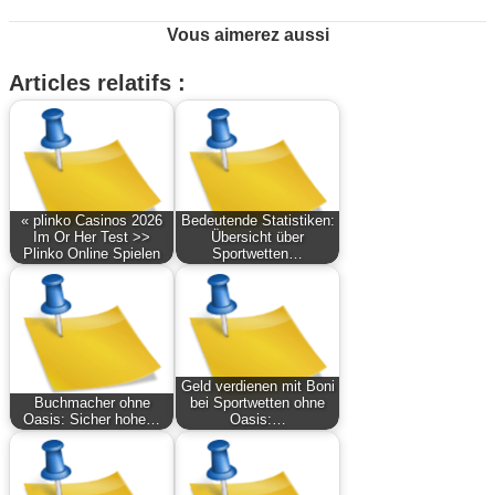
Vous aimerez aussi
Articles relatifs :
« plinko Casinos 2026
Bedeutende Statistiken:
Im Or Her Test >>
Übersicht über
Plinko Online Spielen
Sportwetten…
Geld verdienen mit Boni
Buchmacher ohne
bei Sportwetten ohne
Oasis: Sicher hohe…
Oasis:…