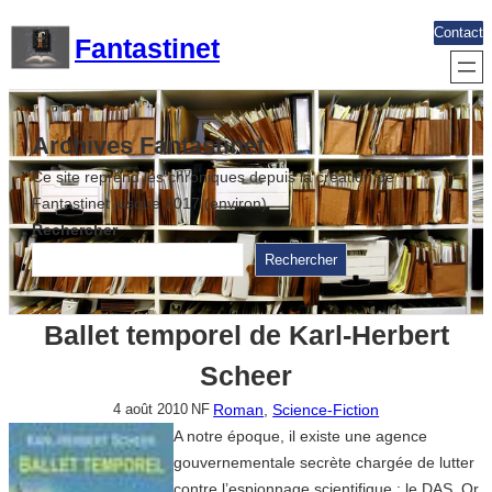
Aller
Contact
Fantastinet
au
contenu
Archives Fantastinet
Ce site reprend les chroniques depuis la création de
Fantastinet jusque 2017 (environ)
Rechercher
Rechercher
Ballet temporel de Karl-Herbert
Scheer
Roman
, 
Science-Fiction
4 août 2010
NF
A notre époque, il existe une agence
gouvernementale secrète chargée de lutter
contre l’espionnage scientifique : le DAS. Or,