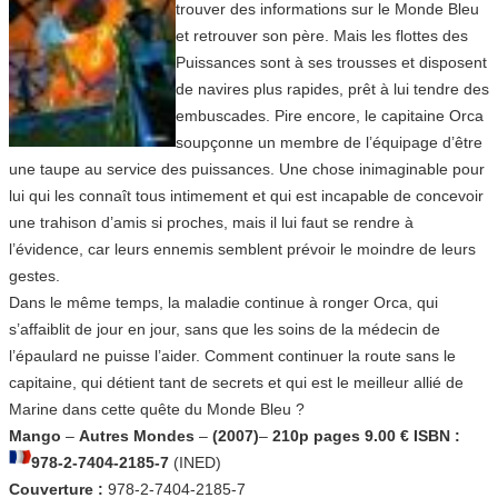
trouver des informations sur le Monde Bleu
et retrouver son père. Mais les flottes des
Puissances sont à ses trousses et disposent
de navires plus rapides, prêt à lui tendre des
embuscades. Pire encore, le capitaine Orca
soupçonne un membre de l’équipage d’être
une taupe au service des puissances. Une chose inimaginable pour
lui qui les connaît tous intimement et qui est incapable de concevoir
une trahison d’amis si proches, mais il lui faut se rendre à
l’évidence, car leurs ennemis semblent prévoir le moindre de leurs
gestes.
Dans le même temps, la maladie continue à ronger Orca, qui
s’affaiblit de jour en jour, sans que les soins de la médecin de
l’épaulard ne puisse l’aider. Comment continuer la route sans le
capitaine, qui détient tant de secrets et qui est le meilleur allié de
Marine dans cette quête du Monde Bleu ?
Mango
–
Autres Mondes
–
(2007)
–
210p pages 9.00 € ISBN :
978-2-7404-2185-7
(INED)
Couverture :
978-2-7404-2185-7