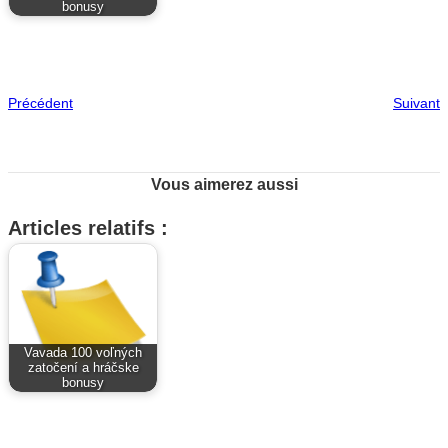
bonusy
Précédent
Suivant
Vous aimerez aussi
Articles relatifs :
Vavada 100 voľných
zatočení a hráčske
bonusy