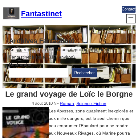
Aller
Contact
Fantastinet
au
contenu
Archives Fantastinet
Ce site reprend les chroniques depuis la création de
Fantastinet jusque 2017 (environ)
Rechercher
Rechercher
Le grand voyage de Loïc le Borgne
Roman
, 
Science-Fiction
4 août 2010
NF
Les Abysses, zone quasiment inexplorée et
aux mille dangers, est le seul chemin que
peu emprunter l’Epaulard pour se rendre
aux Nouveaux Rivages, où Marine pourra