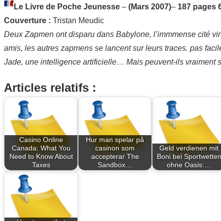
Le Livre de Poche Jeunesse
–
(Mars 2007)
–
187 pages 
Couverture :
Tristan Meudic
Deux Zapmen ont disparu dans Babylone, l’immmense cité virtue
amis, les autres zapmens se lancent sur leurs traces. pas faci
Jade, une intelligence artificielle… Mais peuvent-ils vraiment s’
Articles relatifs :
Casino Online
Hur man spelar på
Canada: What You
casinon som
Geld verdienen mit
Need to Know About
accepterar The
Boni bei Sportwette
Taxes
Sandbox…
ohne Oasis:…