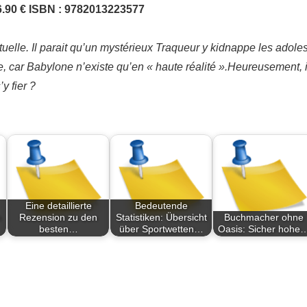
6.90 € ISBN : 9782013223577
lle. Il parait qu’un mystérieux Traqueur y kidnappe les adolesc
le, car Babylone n’existe qu’en « haute réalité ».Heureusement, i
y fier ?
Eine detaillierte
Bedeutende
n
Rezension zu den
Statistiken: Übersicht
Buchmacher ohne
besten…
über Sportwetten…
Oasis: Sicher hohe