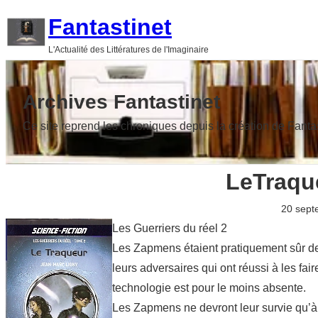
Aller
Fantastinet
au
L'Actualité des Littératures de l'Imaginaire
contenu
Archives Fantastinet
Ce site reprend les chroniques depuis la création de Fanta
LeTraqu
20 sept
Les
Guerriers du réel 2
Les Zapmens étaient pratiquement sûr de 
leurs adversaires qui ont réussi à les f
technologie est pour le moins absente.
Les Zapmens ne devront leur survie qu’à l