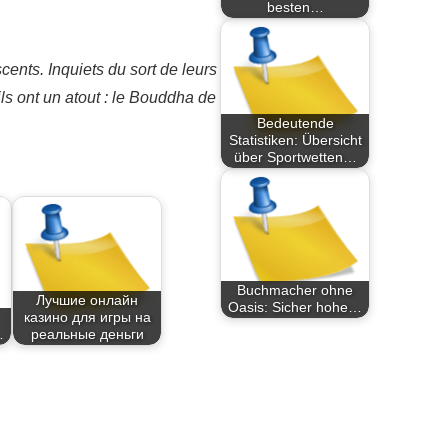
besten…
ents. Inquiets du sort de leurs
ls ont un atout : le Bouddha de
Bedeutende
Statistiken: Übersicht
über Sportwetten…
Buchmacher ohne
Лучшие онлайн
Oasis: Sicher hohe…
казино для игры на
…
реальные деньги