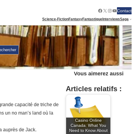
Facebook
X
Instagram
YouTube
Contact
Science-Fiction
Fantasy
Fantastique
Interviews
Saga
echercher
Vous aimerez aussi
Articles relatifs :
grande capacité de triche de
ans un no man’s land où la
Casino Online
Canada: What You
ra auprès de Jack.
Need to Know About