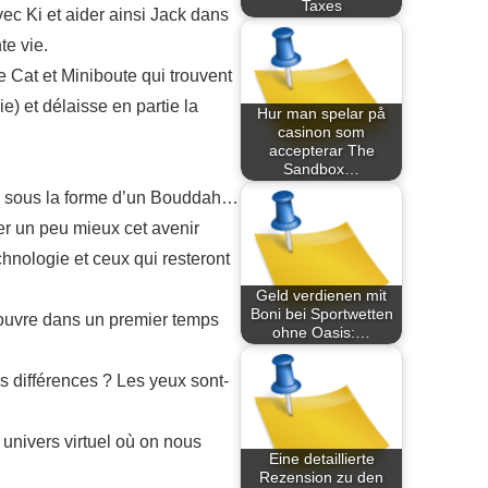
Taxes
ec Ki et aider ainsi Jack dans
te vie.
e Cat et Miniboute qui trouvent
e) et délaisse en partie la
Hur man spelar på
casinon som
accepterar The
Sandbox…
elle sous la forme d’un Bouddah…
r un peu mieux cet avenir
chnologie et ceux qui resteront
Geld verdienen mit
Boni bei Sportwetten
couvre dans un premier temps
ohne Oasis:…
s différences ? Les yeux sont-
univers virtuel où on nous
Eine detaillierte
Rezension zu den