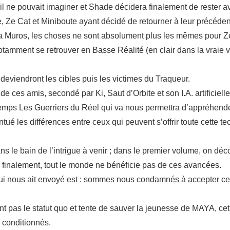
ne pouvait imaginer et Shade décidera finalement de rester av
te, Ze Cat et Miniboute ayant décidé de retourner à leur précéden
ntra Muros, les choses ne sont absolument plus les mêmes pour Z
notamment se retrouver en Basse Réalité (en clair dans la vraie vi
s deviendront les cibles puis les victimes du Traqueur.
 de ces amis, secondé par Ki, Saut d’Orbite et son I.A. artifici
mps Les Guerriers du Réel qui va nous permettra d’appréhende
tué les différences entre ceux qui peuvent s’offrir toute cette te
 le bain de l’intrigue à venir ; dans le premier volume, on dé
finalement, tout le monde ne bénéficie pas de ces avancées.
e qui nous ait envoyé est : sommes nous condamnés à accepter ce
 pas le statut quo et tente de sauver la jeunesse de MAYA, cet 
 conditionnés.