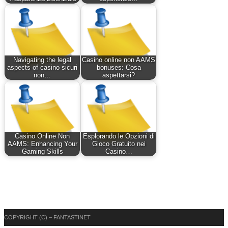
Navigating the legal
Casino online non AAMS
aspects of casino sicuri
bonuses: Cosa
non…
aspettarsi?
Casino Online Non
Esplorando le Opzioni di
AAMS: Enhancing Your
Gioco Gratuito nei
Gaming Skills
Casino…
COPYRIGHT (C) – FANTASTINET