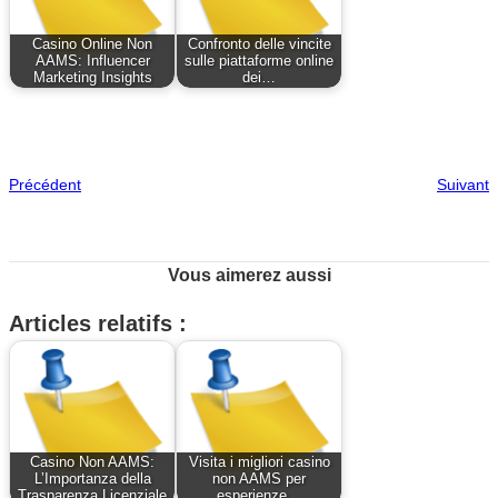
Casino Online Non
Confronto delle vincite
AAMS: Influencer
sulle piattaforme online
Marketing Insights
dei…
Précédent
Suivant
Vous aimerez aussi
Articles relatifs :
Casino Non AAMS:
Visita i migliori casino
L’Importanza della
non AAMS per
Trasparenza Licenziale
esperienze…