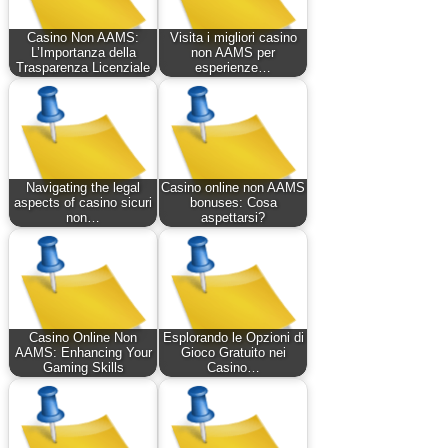
Casino Non AAMS:
Visita i migliori casino
L’Importanza della
non AAMS per
Trasparenza Licenziale
esperienze…
Navigating the legal
Casino online non AAMS
aspects of casino sicuri
bonuses: Cosa
non…
aspettarsi?
Casino Online Non
Esplorando le Opzioni di
AAMS: Enhancing Your
Gioco Gratuito nei
Gaming Skills
Casino…