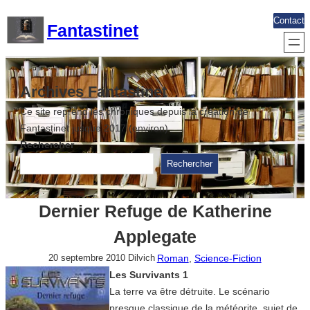
Aller
Contact
Fantastinet
au
contenu
Archives Fantastinet
Ce site reprend les chroniques depuis la création de
Fantastinet jusque 2017 (environ)
Rechercher
Rechercher
Dernier Refuge de Katherine
Applegate
Roman
, 
Science-Fiction
20 septembre 2010
Dilvich
Les Survivants 1
La terre va être détruite. Le scénario
presque classique de la météorite, sujet de