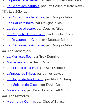
L’Eperon de Wiverne
, par Jeff Grubb et Kate Novak
Le Chant des saurials
, par Jeff Grubb et Kate Novak
XIX. Les Sélénae
Le Coureur des ténèbres
, par Douglas Niles
Les Sorciers noirs
, par Douglas Niles
La Source obscure
, par Douglas Niles
Le Prophète des Sélénae
, par Douglas Niles
Le Royaume de Corail
, par Douglas Niles
La Prêtresse devint reine
, par Douglas Niles
XX. Les Ménestrels
La Mer assoiffée
, par Troy Denning
Magie rouge
, par Jean Rabe
Les Frères de la Nuit
, par Scott Ciencin
L’Anneau de l’Hiver
, par James Lowder
La Crypte du Roi Obscur
, par Mark Anthony
Les Soldats de Glace
, par David Cook
Mascarades
, par Kate Novak et Jeff Grubb
XXI. Les Mystères
Meurtre au Cormyr
, par Chet Williamson