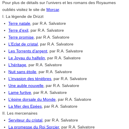
Pour plus de détails sur l’univers et les romans des Royaumes
oubliés visitez le site de
Morcar
.
I. La légende de Drizzt
Terre natale
, par R.A. Salvatore
Terre d’exil,
par R.A. Salvatore
Terre promise
, par R.A. Salvatore
L’Eclat de cristal
, par R.A. Salvatore
Les Torrents d’argent
, par R.A. Salvatore
Le Joyau du halfelin
, par R.A. Salvatore
L’héritage
, par R.A. Salvatore
Nuit sans étoile
, par R.A. Salvatore
L’invasion des ténèbres
, par R.A. Salvatore
Une auble nouvelle
, par R.A. Salvatore
Lame furtive
, par R.A. Salvatore
L’épine dorsale du Monde
, par R.A. Salvatore
La Mer des Epées
, par R.A. Salvatore
II. Les mercenaires
Serviteur du cristal
, par R.A. Salvatore
La promesse du Roi Sorcier
, par R.A. Salvatore