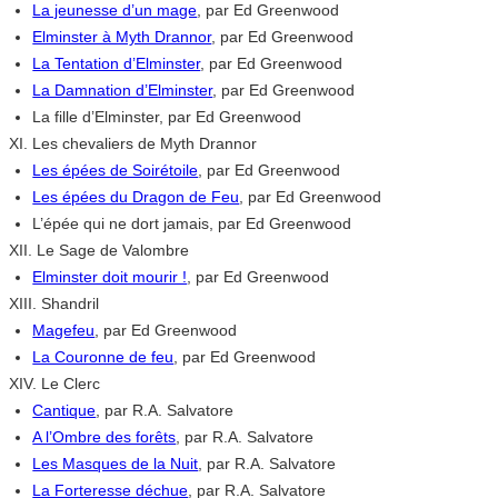
La jeunesse d’un mage
, par Ed Greenwood
Elminster à Myth Drannor
, par Ed Greenwood
La Tentation d’Elminster
, par Ed Greenwood
La Damnation d’Elminster
, par Ed Greenwood
La fille d’Elminster, par Ed Greenwood
XI. Les chevaliers de Myth Drannor
Les épées de Soirétoile
, par Ed Greenwood
Les épées du Dragon de Feu
, par Ed Greenwood
L’épée qui ne dort jamais, par Ed Greenwood
XII. Le Sage de Valombre
Elminster doit mourir !
, par Ed Greenwood
XIII. Shandril
Magefeu
, par Ed Greenwood
La Couronne de feu
, par Ed Greenwood
XIV. Le Clerc
Cantique
, par R.A. Salvatore
A l’Ombre des forêts
, par R.A. Salvatore
Les Masques de la Nuit
, par R.A. Salvatore
La Forteresse déchue
, par R.A. Salvatore