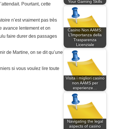
Your Gaming Skills
attendait. Pourtant, cette
toire n’est vraiment pas très
e avance lentement et on
Casino Non AAMS:
L’Importanza della
oulu faire durer des passages
Trasparenza
Licenziale
nir de Martine, on se dit qu’une
iers si vous voulez lire toute
Visita i migliori casino
non AAMS per
esperienze…
Navigating the legal
aspects of casino