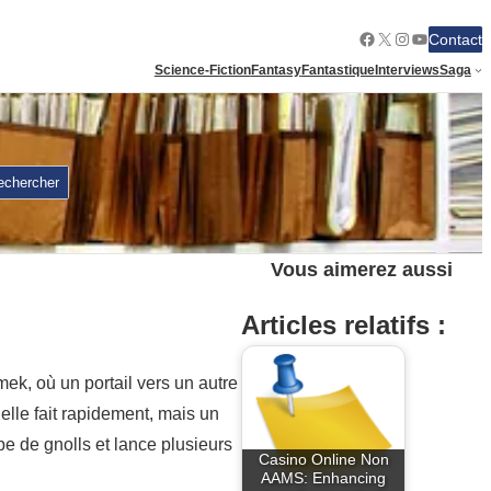
Facebook
X
Instagram
YouTube
Contact
Science-Fiction
Fantasy
Fantastique
Interviews
Saga
echercher
Vous aimerez aussi
Articles relatifs :
k, où un portail vers un autre
elle fait rapidement, mais un
upe de gnolls et lance plusieurs
Casino Online Non
AAMS: Enhancing