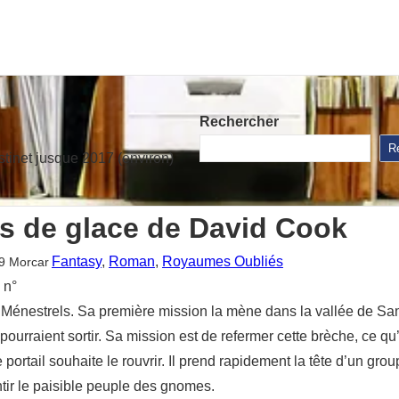
Rechercher
R
stinet jusque 2017 (environ)
ts de glace de David Cook
Fantasy
, 
Roman
, 
Royaumes Oubliés
9
Morcar
 n°
Ménestrels. Sa première mission la mène dans la vallée de Same
ourraient sortir. Sa mission est de refermer cette brèche, ce qu’
 portail souhaite le rouvrir. Il prend rapidement la tête d’un gro
tir le paisible peuple des gnomes.