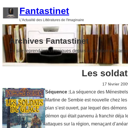
Aller
Fantastinet
au
L'Actualité des Littératures de l'Imaginaire
contenu
Archives Fantastinet
Ce site reprend les chroniques depuis la création de Fanta
Les solda
17 février 200
Séquence :
La séquence des Ménestrels
Martine de Sembie est nouvelle chez les 
plan s’est ouvert, par lequel des démons p
démon qui était parvenu à franchir déja le
attaques sur la région, menaçant d’anéan