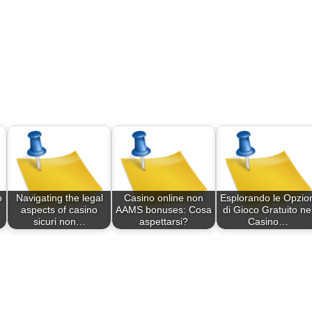
o
Navigating the legal
Casino online non
Esplorando le Opzion
aspects of casino
AAMS bonuses: Cosa
di Gioco Gratuito ne
sicuri non…
aspettarsi?
Casino…