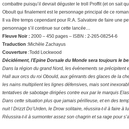
combattre puisqu’il devrait déguster le troll Proffit (et on sait 
Oboult qui finalement est le personnage principal de ce roman
Il va être temps cependant pour R.A. Salvatore de faire une peti
personnage s’il continue sur cette lancée…
Fleuve Noir :
2000 – 450 pages – ISBN : 2-265-08254-6
Traduction
:Michèle Zachayus
Couverture
:Todd Lockwood
Décidément, l’Epine Dorsale du Monde sera toujours le berc
Dans la région du grand Nord, les évènements se précipitent e
Hall aux orcs du roi Obould, aux génrants des glaces de la cheft
les nains multiplient les lignes défensives, mais sont inexora
tentatives de sabotage dirigées contre eux par le marquis Elas
Dans cette situation plus que jamais périlleuse, et en des temp
nuit ! Drizzt Do’Urden, le Drow solitaire, réussira-t-il à faire à l
Réussira-t-il à surmonter assez son chagrin et sa rage pour s’a