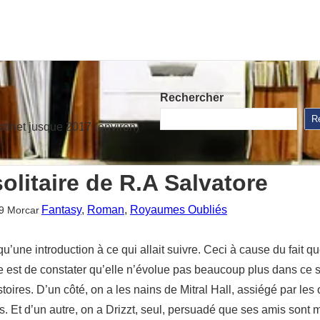
Rechercher
R
stinet jusque 2017 (environ)
olitaire de R.A Salvatore
Fantasy
, 
Roman
, 
Royaumes Oubliés
9
Morcar
 qu’une introduction à ce qui allait suivre. Ceci à cause du fait qu
e est de constater qu’elle n’évolue pas beaucoup plus dans ce s
oires. D’un côté, on a les nains de Mitral Hall, assiégé par les o
rs. Et d’un autre, on a Drizzt, seul, persuadé que ses amis sont m