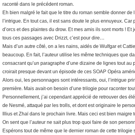
raconté dans le précédent roman.
Eh bien malgré le fait que le titre du roman semble donner de l’
l’intrigue. En tout cas, il est sans doute le plus ennuyeux. Ca
d’orcs et des plaintes du drow. Et mes amis ils sont morts ! Et
tous ces passages avec Drizzt, c’est pour dire…
Mais d’un autre côté, on a les nains, aidés de Wulfgar et Cattie
beaucoup. En fait, l’auteur utilise les même techniques que da
consacrant qu’un paragraphe d’une dizaine de lignes tout au
croirait presque devant un épisode de ces SOAP Opéra américa
Alors oui, les personnages sont intéressants, oui, l’intrigue pr
première. Mais avait-on besoin d’une trilogie pour raconter to
Personnellement, j’ai cependant apprécié de retrouver des élé
de Nesmé, attaqué par les trolls, et dont est originaire le p
Illius et Zhaï dans le prochain livre. Mais ceci est bien maigre
On sent que l’auteur ne sait plus trop quoi faire de son pers
Espérons tout de même que le dernier roman de cette trilogie 