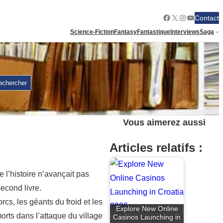
Facebook
X
Instagram
YouTube
Contact
Science-Fiction
Fantasy
Fantastique
Interviews
Saga
echercher
Vous aimerez aussi
Articles relatifs :
e l’histoire n’avançait pas
econd livre.
rcs, les géants du froid et les
Explore New Online
orts dans l’attaque du village
Casinos Launching in