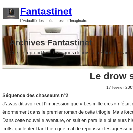
Aller
Fantastinet
au
L'Actualité des Littératures de l'Imaginaire
contenu
Archives Fantastinet
Ce site reprend les chroniques depuis la création de Fanta
Le drow s
17 février 200
Séquence des chasseurs n°2
J’avais dit avoir eut l’impression que « Les mille orcs » n’était
énormément dans le premier roman de cette trilogie. Mais forc
Dans cette nouvelle aventure, on suit en parallèle plusieurs hist
trolls, qui tentent tant bien que mal de repousser les agresseu