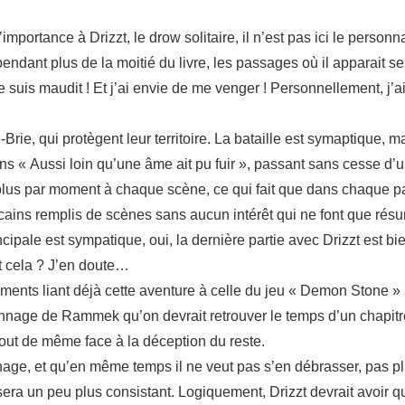
importance à Drizzt, le drow solitaire, il n’est pas ici le person
r pendant plus de la moitié du livre, les passages où il apparait
 je suis maudit ! Et j’ai envie de me venger ! Personnellement, j’
-Brie, qui protègent leur territoire. La bataille est symaptique, 
ns « Aussi loin qu’une âme ait pu fuir », passant sans cesse d’u
 plus par moment à chaque scène, ce qui fait que dans chaque p
ins remplis de scènes sans aucun intérêt qui ne font que résum
incipale est sympatique, oui, la dernière partie avec Drizzt est bi
ut cela ? J’en doute…
ments liant déjà cette aventure à celle du jeu « Demon Stone » 
ersonnage de Rammek qu’on devrait retrouver le temps d’un chap
 tout de même face à la déception du reste.
onnage, et qu’en même temps il ne veut pas s’en débrasser, pas
sera un peu plus consistant. Logiquement, Drizzt devrait avoir 