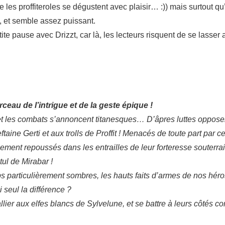
que les proffiteroles se dégustent avec plaisir… :)) mais surtout qu’
, et semble assez puissant.
te pause avec Drizzt, car là, les lecteurs risquent de se lasser 
eau de l’intrigue et de la geste épique !
t les combats s’annoncent titanesques… D’âpres luttes opposent 
aine Gerti et aux trolls de Proffit ! Menacés de toute part par c
blement repoussés dans les entrailles de leur forteresse souter
tul de Mirabar !
s particulièrement sombres, les hauts faits d’armes de nos héros
ui seul la différence ?
llier aux elfes blancs de Sylvelune, et se battre à leurs côtés c