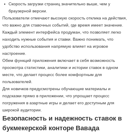
Скорость загрузки страниц значительно выше, чем у
браузерной версии.
Пользователи отмечают высокую скорость отклика на действия,
что важно для ставочных событий, где время имеет значение.
Каждый элемент интерфейса продуман, что позволяет легко
находить нужные события и ставки. Важно понимать, что
удобство использования напрямую влияет на игровое
настроение.
Обем функций приложения включает в себя возможность
просмотра статистики, аналитики и истории ставок в одном
месте, что делает процесс более комфортным для
пользователей.
Для новичков предусмотрены обучающие материалы и
подсказки прямо в приложении, что упрощает процесс
погружения в азартные игры и делает его доступным для
широкой аудитории.
Безопасность и надежность ставок в
букмекерской конторе Вавада