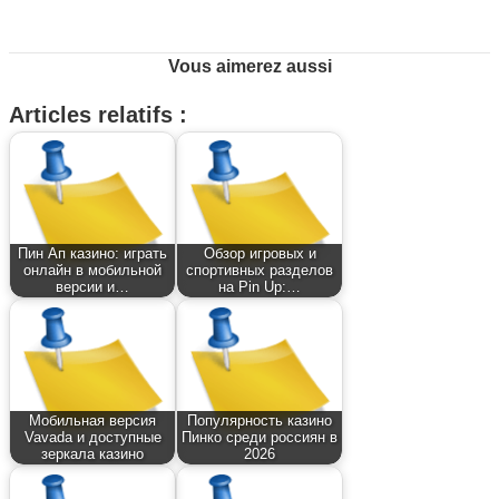
Vous aimerez aussi
Articles relatifs :
Пин Ап казино: играть
Обзор игровых и
онлайн в мобильной
спортивных разделов
версии и…
на Pin Up:…
Мобильная версия
Популярность казино
Vavada и доступные
Пинко среди россиян в
зеркала казино
2026