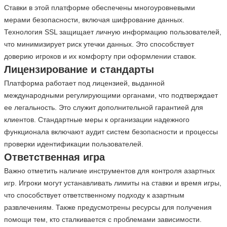
Ставки в этой платформе обеспечены многоуровневыми
мерами безопасности, включая шифрование данных.
Технология SSL защищает личную информацию пользователей,
что минимизирует риск утечки данных. Это способствует
доверию игроков и их комфорту при оформлении ставок.
Лицензирование и стандарты
Платформа работает под лицензией, выданной
международными регулирующими органами, что подтверждает
ее легальность. Это служит дополнительной гарантией для
клиентов. Стандартные меры к организации надежного
функционала включают аудит систем безопасности и процессы
проверки идентификации пользователей.
Ответственная игра
Важно отметить наличие инструментов для контроля азартных
игр. Игроки могут устанавливать лимиты на ставки и время игры,
что способствует ответственному подходу к азартным
развлечениям. Также предусмотрены ресурсы для получения
помощи тем, кто сталкивается с проблемами зависимости.