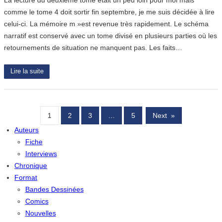
La lecture du deuxième tome était un peu loin pour moi mais
comme le tome 4 doit sortir fin septembre, je me suis décidée à lire
celui-ci. La mémoire m »est revenue très rapidement. Le schéma
narratif est conservé avec un tome divisé en plusieurs parties où les
retournements de situation ne manquent pas. Les faits…
Lire la suite
1
2
3
…
5
Next
»
Auteurs
Fiche
Interviews
Chronique
Format
Bandes Dessinées
Comics
Nouvelles