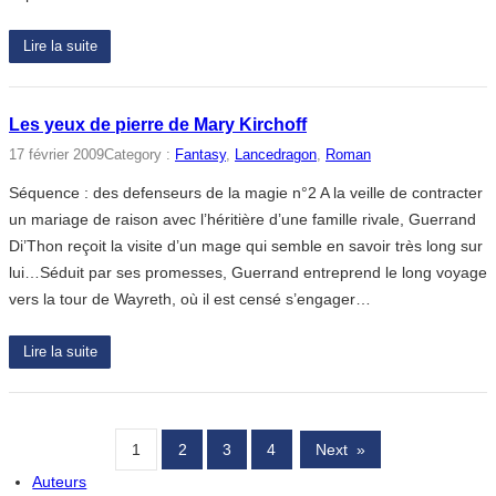
Lire la suite
Les yeux de pierre de Mary Kirchoff
17 février 2009
Category :
Fantasy
, 
Lancedragon
, 
Roman
Séquence : des defenseurs de la magie n°2 A la veille de contracter
un mariage de raison avec l’héritière d’une famille rivale, Guerrand
Di’Thon reçoit la visite d’un mage qui semble en savoir très long sur
lui…Séduit par ses promesses, Guerrand entreprend le long voyage
vers la tour de Wayreth, où il est censé s’engager…
Lire la suite
1
2
3
4
Next
»
Auteurs