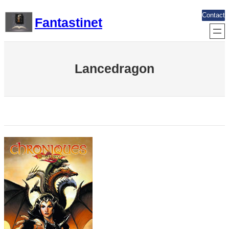
Aller
Contact
Fantastinet
au
contenu
Lancedragon