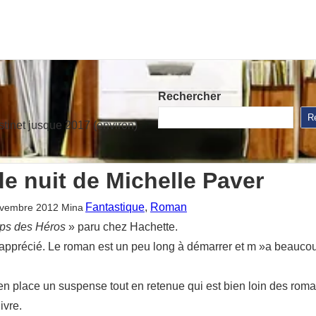
Rechercher
R
stinet jusque 2017 (environ)
de nuit de Michelle Paver
Fantastique
, 
Roman
ovembre 2012
Mina
ps des Héros
» paru chez Hachette.
ns apprécié. Le roman est un peu long à démarrer et m »a beauc
et en place un suspense tout en retenue qui est bien loin des r
ivre.