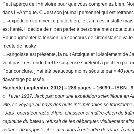
Petit aperçu de l »histoire pour que vous compreniez bien. N
dans l »Arctique. C »est son journal personnel qui est retransc
L »expédition commence plutôt bien, le camp est installé mais
est hanté. Il décide de n »en parler à personne mais note tou
Pour augmenter la tension, un concours de circonstance va le 
meute de husky
L »angoisse est présente, la nuit Arctique et l »isolement de Ja
vont pas crescendo bref le suspense s »éteint à petit feu par 
Pour conclure, j »ai été beaucoup moins séduite par «
40 jours
davantage poussée.
Hachette (septembre 2012) – 288 pages – 16€90 – ISBN : 
«
Hiver 1937. Jack part pour une expédition scientifique en Ar
vite, ce voyage au pays des nuits interminables se transform
: Jack, opérateur radio, Algie, chasseur et maître-chien de traî
capitaine du bateau refusait de les débarquer, visiblement ef
cabane de trappiste, il se met alors à entendre des voix, à ap