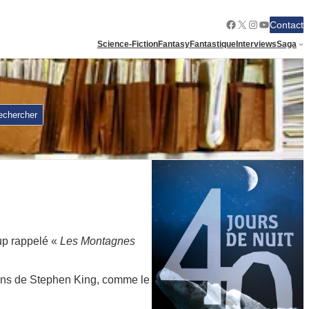
Facebook
X
Instagram
YouTube
Contact
Science-Fiction
Fantasy
Fantastique
Interviews
Saga
echercher
oup rappelé «
Les Montagnes
omans de Stephen King, comme le