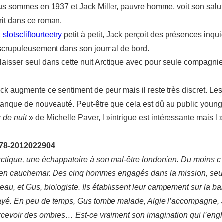
ous sommes en 1937 et Jack Miller, pauvre homme, voit son salu
rit dans ce roman.
,
slotscliftourteetry
petit à petit, Jack perçoit des présences inqui
t scrupuleusement dans son journal de bord.
laisser seul dans cette nuit Arctique avec pour seule compagnie
ck augmente ce sentiment de peur mais il reste très discret. Les 
manque de nouveauté. Peut-être que cela est dû au public young-
 de nuit
» de Michelle Paver, l »intrigue est intéressante mais l 
978-2012022904
ctique, une échappatoire à son mal-être londonien. Du moins c’e
e en cauchemar. Des cinq hommes engagés dans la mission, seul
neau, et Gus, biologiste. Ils établissent leur campement sur la b
frayé. En peu de temps, Gus tombe malade, Algie l’accompagne, 
ercevoir des ombres… Est-ce vraiment son imagination qui l’englo