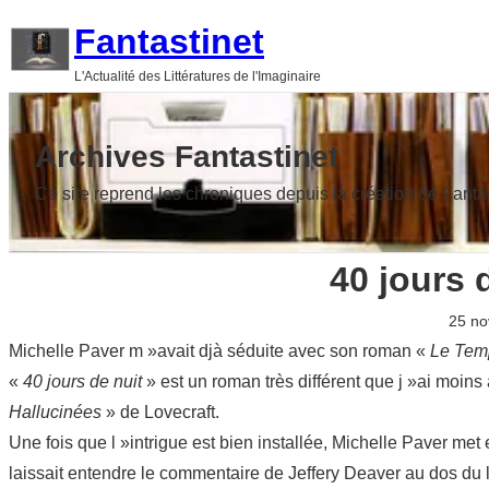
Aller
Fantastinet
au
L'Actualité des Littératures de l'Imaginaire
contenu
Archives Fantastinet
Ce site reprend les chroniques depuis la création de Fanta
40 jours 
25 n
Michelle Paver m »avait djà séduite avec son roman «
Le Tem
«
40 jours de nuit
» est un roman très différent que j »ai moi
Hallucinées
» de Lovecraft.
Une fois que l »intrigue est bien installée, Michelle Paver m
laissait entendre le commentaire de Jeffery Deaver au dos du l