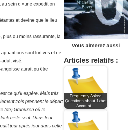
t au sein d »une expédition
étantes et devine que le lieu
, plus ou moins rassurante, la
Vous aimerez aussi
apparitions sont furtives et ne
Articles relatifs :
adult visé.
»angoisse aurait pu être
st ce qu’il espère. Mais très
Frequently Asked
Questions about 1xbet
ement trois prennent le départ
Account…
aie (de) Gruhuken où le
Jack reste seul. Dans leur
utit jour après jour dans cette