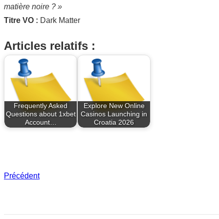
matière noire ? »
Titre VO :
Dark Matter
Articles relatifs :
Frequently Asked
Explore New Online
Questions about 1xbet
Casinos Launching in
Account…
Croatia 2026
Précédent