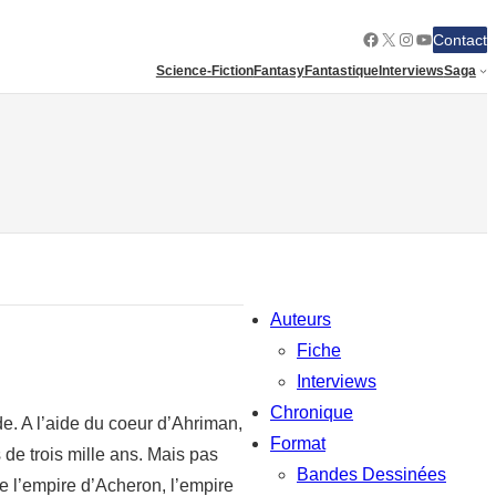
Facebook
X
Instagram
YouTube
Contact
Science-Fiction
Fantasy
Fantastique
Interviews
Saga
Auteurs
Fiche
Interviews
Chronique
e. A l’aide du coeur d’Ahriman,
Format
 de trois mille ans. Mais pas
Bandes Dessinées
 de l’empire d’Acheron, l’empire