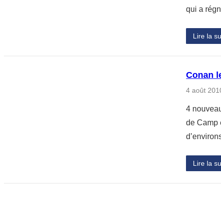
qui a rég
Lire la su
Conan l
4 août 201
4 nouveau
de Camp e
d’environ
Lire la su