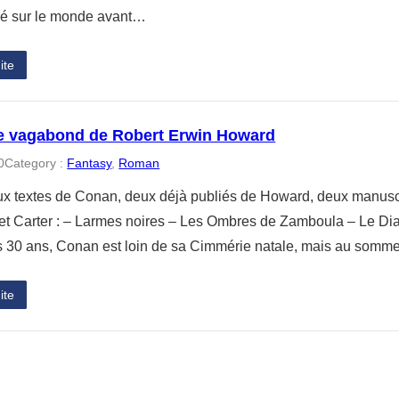
né sur le monde avant…
ite
e vagabond de Robert Erwin Howard
0
Category :
Fantasy
, 
Roman
x textes de Conan, deux déjà publiés de Howard, deux manuscr
t Carter : – Larmes noires – Les Ombres de Zamboula – Le Diab
s 30 ans, Conan est loin de sa Cimmérie natale, mais au somme
ite