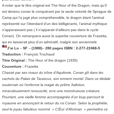
A noter que le titre original est The Hour of the Dragon, mais qu’il
est devenu conan le conquérant par la seule volonté de Sprague de
Camp,qui l’a jugé plus compréhensible, le dragon étant l’animal
représenté sur l’étendard d’un des bélligérants, l’animal mythique
n’apparaissant pas ( il n’apparait d’ailleurs pas dans le cycle
Conan). On remarquera aussi la superbe couverture de Frazetta,
qui en laisserait plus d’un admiratif, malgré son ancienneté.
J’ai Lu
–
SF
–
(1988)
–
280 pages
ISBN : 2-277-22468-5
Traduction :
François Truchaud
Titre Original :
The Hour of the dragon (1935)
Couverture :
Frazetta
Chassé par ses rivaux du trône d’Aquilonie, Conan gît dans les
cachots du Palais de Tarascus, son ennemi mortel. Dans ce dédale
souterrain où l’enferme la magie du prêtre Xaltotun,
miraculeusement ressuscité, erre une monstrueuse créature.
Pourtant, une vieille femme accompagnée d’un loup parcourt le
royaume en annonçant le retour du roi Conan. Selon la prophétie,
seul le joyau fabuleux nommé » CŒur d’Ahriman » permettra ce