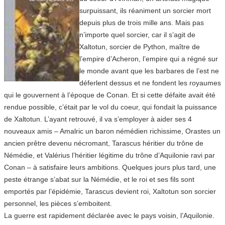
surpuissant, ils réaniment un sorcier mort
depuis plus de trois mille ans. Mais pas
n’importe quel sorcier, car il s’agit de
Xaltotun, sorcier de Python, maître de
l’empire d’Acheron, l’empire qui a régné sur
le monde avant que les barbares de l’est ne
déferlent dessus et ne fondent les royaumes
qui le gouvernent à l’époque de Conan. Et si cette défaite avait été
rendue possible, c’était par le vol du coeur, qui fondait la puissance
de Xaltotun. L’ayant retrouvé, il va s’employer à aider ses 4
nouveaux amis – Amalric un baron némédien richissime, Orastes un
ancien prêtre devenu nécromant, Tarascus héritier du trône de
Némédie, et Valérius l’héritier légitime du trône d’Aquilonie ravi par
Conan – à satisfaire leurs ambitions. Quelques jours plus tard, une
peste étrange s’abat sur la Némédie, et le roi et ses fils sont
emportés par l’épidémie, Tarascus devient roi, Xaltotun son sorcier
personnel, les pièces s’emboitent.
La guerre est rapidement déclarée avec le pays voisin, l’Aquilonie.