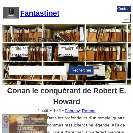
Aller
Contact
Fantastinet
au
contenu
Archives Fantastinet
Ce site reprend les chroniques depuis la création de
Fantastinet jusque 2017 (environ)
Rechercher
Rechercher
Conan le conquérant de Robert E.
Howard
Fantasy
, 
Roman
4 août 2010
NF
Dans les profondeurs d’un temple, quatre
hommes ressucitent une légende. A l’aide
du coeur d’Ahriman, un artefact magique