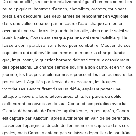
De chaque côté, un nombre relativement égal d’hommes se met en
route : piquiers, hommes d’armes, chevaliers, archers, tous sont
prêts à en découdre. Les deux armes se rencontrent en Aquilonie,
dans une vallée séparée par un cours d’eau, chaque armée en
occupant une rive. Mais, le jour de la bataille, alors que le soleil se
levait à peine, Conan est attaqué par une créature invisible qui le
laisse à demi paralysé, sans force pour combattre. C’est un de ses
capitaines qui doit revêtir son armure et mener la charge, tandis
que, impuissant, le guerrier barbare doit assister aux déroulement
des opérations. La chance semble sourire à son camp, et en fin de
journée, les troupes aquiloniennes repoussent les némédiens, et les
poursuivent. Aiguillés par l’envie d’en découdre, les troupes
victorieuses s’engouffrent dans un défilé, espérant porter une
attaque à revers à leurs adversaires. Et là, les parois du défilé
s’effondrent, enseveliisant le faux Conan et ses paladins avec lui.
C’est la débandade de l’armée aquilonienne, et peu après, Conan
est capturé par Xaltotun, après avoir tenté en vain de se défendre.
Le sorcier l’épargne et décide de l’emmener en captivité dans ses
geoles, mais Conan n’entend pas se laisser dépouiller de son trône