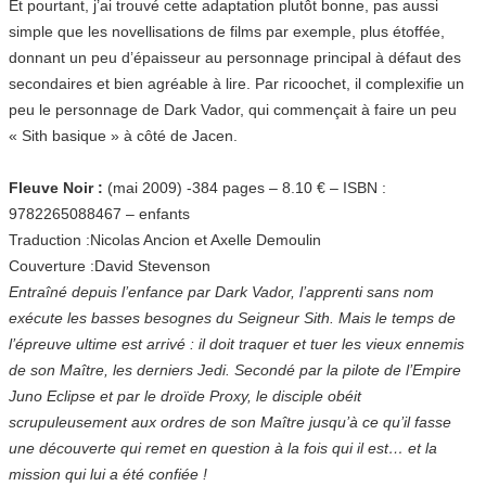
Et pourtant, j’ai trouvé cette adaptation plutôt bonne, pas aussi
simple que les novellisations de films par exemple, plus étoffée,
donnant un peu d’épaisseur au personnage principal à défaut des
secondaires et bien agréable à lire. Par ricoochet, il complexifie un
peu le personnage de Dark Vador, qui commençait à faire un peu
« Sith basique » à côté de Jacen.
Fleuve Noir :
(mai 2009) -384 pages – 8.10 € – ISBN :
9782265088467 – enfants
Traduction :Nicolas Ancion et Axelle Demoulin
Couverture :David Stevenson
Entraîné depuis l’enfance par Dark Vador, l’apprenti sans nom
exécute les basses besognes du Seigneur Sith. Mais le temps de
l’épreuve ultime est arrivé : il doit traquer et tuer les vieux ennemis
de son Maître, les derniers Jedi. Secondé par la pilote de l’Empire
Juno Eclipse et par le droïde Proxy, le disciple obéit
scrupuleusement aux ordres de son Maître jusqu’à ce qu’il fasse
une découverte qui remet en question à la fois qui il est… et la
mission qui lui a été confiée !