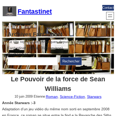
Aller
Contact
Fantastinet
au
contenu
Archives Fantastinet
Ce site reprend les chroniques depuis la création de
Fantastinet jusque 2017 (environ)
Rechercher
Rechercher
Le Pouvoir de la force de Sean
Williams
Roman
, 
Science-Fiction
, 
Starwars
10 juin 2009
Etienne
Année Starwars :-3
Adaptation d’un jeu vidéo du même nom sorti en septembre 2008
en France, ce roman se situe entre la find e la Revanche des Siths