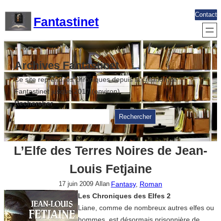
Aller
Contact
Fantastinet
au
contenu
Archives Fantastinet
Ce site reprend les chroniques depuis la création de
Fantastinet jusque 2017 (environ)
Rechercher
Rechercher
L’Elfe des Terres Noires de Jean-
Louis Fetjaine
Fantasy
, 
Roman
17 juin 2009
Allan
Les Chroniques des Elfes 2
Liane, comme de nombreux autres elfes ou
hommes, est désormais prisonnière de