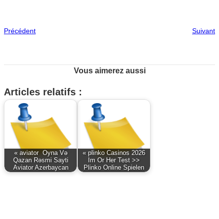
Précédent
Suivant
Vous aimerez aussi
Articles relatifs :
« aviator ️ Oyna Və
« plinko Casinos 2026
Qazan Rəsmi Sayti
Im Or Her Test >>
Aviator Azerbaycan
Plinko Online Spielen