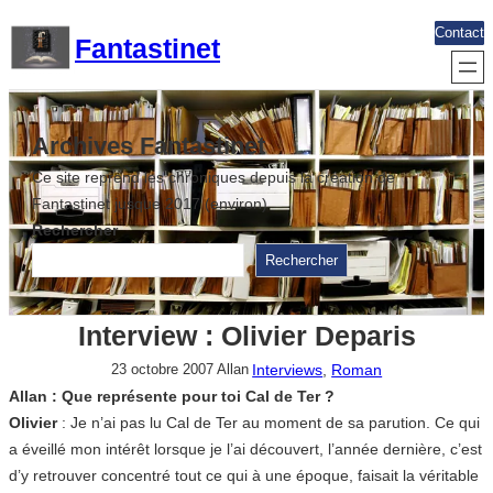
Aller
Contact
Fantastinet
au
contenu
Archives Fantastinet
Ce site reprend les chroniques depuis la création de
Fantastinet jusque 2017 (environ)
Rechercher
Rechercher
Interview : Olivier Deparis
Interviews
, 
Roman
23 octobre 2007
Allan
Allan : Que représente pour toi Cal de Ter ?
Olivier
: Je n’ai pas lu Cal de Ter au moment de sa parution. Ce qui
a éveillé mon intérêt lorsque je l’ai découvert, l’année dernière, c’est
d’y retrouver concentré tout ce qui à une époque, faisait la véritable