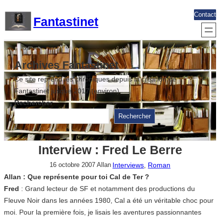
Aller
Contact
Fantastinet
au
contenu
Archives Fantastinet
Ce site reprend les chroniques depuis la création de
Fantastinet jusque 2017 (environ)
Rechercher
Rechercher
Interview : Fred Le Berre
Interviews
, 
Roman
16 octobre 2007
Allan
Allan : Que représente pour toi Cal de Ter ?
Fred
: Grand lecteur de SF et notamment des productions du
Fleuve Noir dans les années 1980, Cal a été un véritable choc pour
moi. Pour la première fois, je lisais les aventures passionnantes