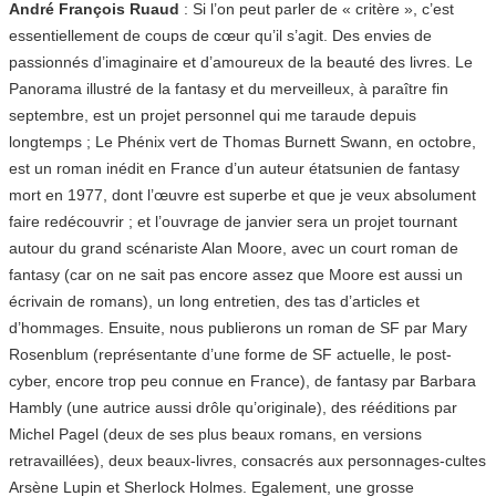
André François Ruaud
: Si l’on peut parler de « critère », c’est
essentiellement de coups de cœur qu’il s’agit. Des envies de
passionnés d’imaginaire et d’amoureux de la beauté des livres. Le
Panorama illustré de la fantasy et du merveilleux, à paraître fin
septembre, est un projet personnel qui me taraude depuis
longtemps ; Le Phénix vert de Thomas Burnett Swann, en octobre,
est un roman inédit en France d’un auteur étatsunien de fantasy
mort en 1977, dont l’œuvre est superbe et que je veux absolument
faire redécouvrir ; et l’ouvrage de janvier sera un projet tournant
autour du grand scénariste Alan Moore, avec un court roman de
fantasy (car on ne sait pas encore assez que Moore est aussi un
écrivain de romans), un long entretien, des tas d’articles et
d’hommages. Ensuite, nous publierons un roman de SF par Mary
Rosenblum (représentante d’une forme de SF actuelle, le post-
cyber, encore trop peu connue en France), de fantasy par Barbara
Hambly (une autrice aussi drôle qu’originale), des rééditions par
Michel Pagel (deux de ses plus beaux romans, en versions
retravaillées), deux beaux-livres, consacrés aux personnages-cultes
Arsène Lupin et Sherlock Holmes. Egalement, une grosse