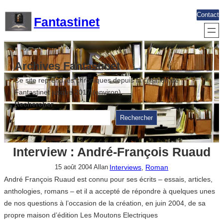
Aller
Contact
Fantastinet
au
contenu
Archives Fantastinet
Ce site reprend les chroniques depuis la création de
Fantastinet jusque 2017 (environ)
Rechercher
Rechercher
Interview : André-François Ruaud
Interviews
, 
Roman
15 août 2004
Allan
André François Ruaud est connu pour ses écrits – essais, articles,
anthologies, romans – et il a accepté de répondre à quelques unes
de nos questions à l’occasion de la création, en juin 2004, de sa
propre maison d’édition Les Moutons Electriques