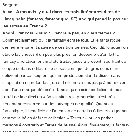
Bergeron.
Allan : A ton avis, y a t-il dans les trois littératures dites de
l’imaginaire (fantasy, fantastique, SF) une qui prend le pas sur
les autres en France ?
André François Ruaud :
Prendre le pas, en quels termes ?
Commercialement, oui : la fantasy écrase tout. Et le fantastique
demeure le parent pauvre de ces trois genres. Ceci dit, lorsque l’on
étudie les choses d’un peu plus près, on découvre qu’en fait la
fantasy a relativement mal été traitée jusqu’à présent, souffrant de
ce que certains éditeurs ne se soucient que de gros sous et ne
délivrent par conséquent qu’une production standardisée, sans
imagination ni profondeur, quand elle ne va pas jusqu’à ne relever
que d’une marque déposée. Tandis qu’en science-fiction, depuis
l’arrêt de la collection « Anticipation » la production s’est très
nettement resserrée sur des ouvrages de qualité. Quant au
fantastique, il bénéficie de l’attention de certains éditeurs exigeants,
comme la hélas défunte collection « Terreur » ou les petites
maisons A contrario et Terres de brume. Alors, finalement, la fantasy
est bien le genre qui domine les étalages de libraires, mais c’est