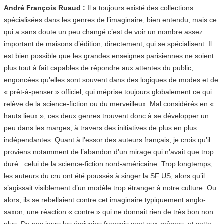
André François Ruaud :
Il a toujours existé des collections
spécialisées dans les genres de l’imaginaire, bien entendu, mais ce
qui a sans doute un peu changé c’est de voir un nombre assez
important de maisons d’édition, directement, qui se spécialisent. Il
est bien possible que les grandes enseignes parisiennes ne soient
plus tout à fait capables de répondre aux attentes du public,
engoncées qu’elles sont souvent dans des logiques de modes et de
« prêt-à-penser » officiel, qui méprise toujours globalement ce qui
relève de la science-fiction ou du merveilleux. Mal considérés en «
hauts lieux », ces deux genres trouvent donc à se développer un
peu dans les marges, à travers des initiatives de plus en plus
indépendantes. Quant à l’essor des auteurs français, je crois qu’il
proviens notamment de l’abandon d’un mirage qui n’avait que trop
duré : celui de la science-fiction nord-américaine. Trop longtemps,
les auteurs du cru ont été poussés à singer la SF US, alors qu’il
s’agissait visiblement d’un modèle trop étranger à notre culture. Ou
alors, ils se rebellaient contre cet imaginaire typiquement anglo-
saxon, une réaction « contre » qui ne donnait rien de très bon non
plus. De nos jours les écrivains français sont eux-mêmes, et cette