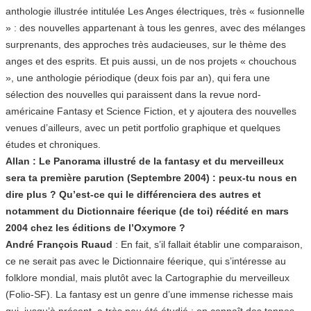
anthologie illustrée intitulée Les Anges électriques, très « fusionnelle
» : des nouvelles appartenant à tous les genres, avec des mélanges
surprenants, des approches très audacieuses, sur le thème des
anges et des esprits. Et puis aussi, un de nos projets « chouchous
», une anthologie périodique (deux fois par an), qui fera une
sélection des nouvelles qui paraissent dans la revue nord-
américaine Fantasy et Science Fiction, et y ajoutera des nouvelles
venues d’ailleurs, avec un petit portfolio graphique et quelques
études et chroniques.
Allan : Le Panorama illustré de la fantasy et du merveilleux
sera ta première parution (Septembre 2004) : peux-tu nous en
dire plus ? Qu’est-ce qui le différenciera des autres et
notamment du Dictionnaire féerique (de toi) réédité en mars
2004 chez les éditions de l’Oxymore ?
André François Ruaud
: En fait, s’il fallait établir une comparaison,
ce ne serait pas avec le Dictionnaire féerique, qui s’intéresse au
folklore mondial, mais plutôt avec la Cartographie du merveilleux
(Folio-SF). La fantasy est un genre d’une immense richesse mais
qui, jusqu’à présent, a très peu été étudié : on connaît des tonnes