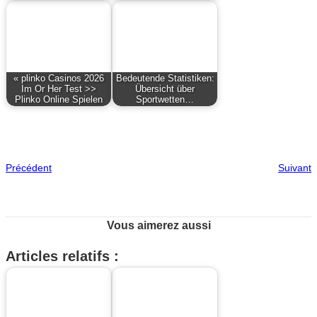
« plinko Casinos 2026
Bedeutende Statistiken:
Im Or Her Test >>
Übersicht über
Plinko Online Spielen
Sportwetten…
Précédent
Suivant
Vous aimerez aussi
Articles relatifs :