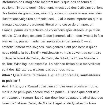
littératures de l’imaginaire méritent mieux que des éditeurs qui
publient n’importe quoi hâtivement, mieux que des écrivains qui font
des fautes de grammaire, mieux que des bouquins vilains avec des
illustrations vulgaires et racoleuses… J’ai la nette impression que le
niveau d’exigence purement littéraire ne cesse de grimper, en
France, parmi les directeurs de collections spécialisées, et je m’en
réjouis. C’est dans ce sens-là que j’entends aller : des livres à la fois
bien écrits, passionnants, pertinents (ou impertinents !) — et
esthétiquement très soignés. Nos genres n’ont pas besoin qu’on
nous réédite la bouillie d’ « Anticipation », mais doivent au contraire
cultiver le talent de Calvo, de Colin, de Silhol, de China Miéville ou
de Terri Windling, par exemple. La science-fiction et le merveilleux
sont des littératures, n’ayons pas peur des mots.
Allan : Quels auteurs français, que tu apprécies, souhaiterais
tu publier ?
André François Ruaud
: J’ai bien sûr plusieurs projets en route,
mais je ne peux pas encore trop en parler… Disons que sont déjà
en travaux un roman illustré, par deux jeunes auteurs, ainsi que des
livres de Sabrina Calvo, de Michel Pagel, et du Québécois Alain