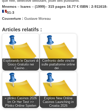
que réel, détective débutant, jouet des puissants.
Mnemos
–
Icares
–
(1999)
–
315 pages 16.77 € ISBN : 2-911618-
51-3
Couverture :
Gustave Moreau
Articles relatifs :
Esplorando le Opzioni di
Confronto delle vincite
Gioco Gratuito nei
sulle piattaforme online
Casino…
dei…
« plinko Casinos 2026
Explore New Online
Im Or Her Test >>
Casinos Launching in
Plinko Online Spielen
Croatia 2026