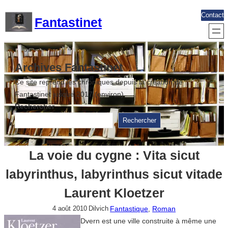
Aller
Contact
Fantastinet
au
contenu
Archives Fantastinet
Ce site reprend les chroniques depuis la création de
Fantastinet jusque 2017 (environ)
Rechercher
Rechercher
La voie du cygne : Vita sicut
labyrinthus, labyrinthus sicut vitade
Laurent Kloetzer
Fantastique
, 
Roman
4 août 2010
Dilvich
Dvern est une ville construite à même une