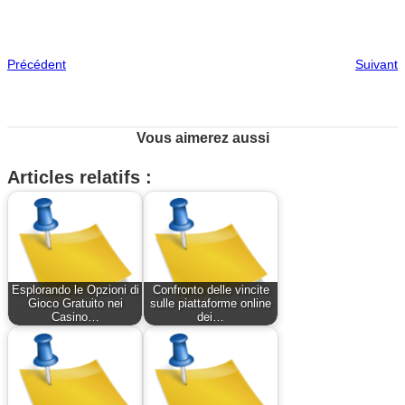
Précédent
Suivant
Vous aimerez aussi
Articles relatifs :
Esplorando le Opzioni di
Confronto delle vincite
Gioco Gratuito nei
sulle piattaforme online
Casino…
dei…