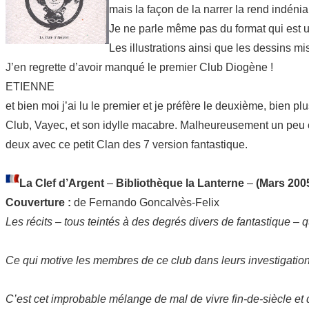
mais la façon de la narrer la rend indén
Je ne parle même pas du format qui est un
Les illustrations ainsi que les dessins mi
J’en regrette d’avoir manqué le premier Club Diogène !
ETIENNE
et bien moi j’ai lu le premier et je préfère le deuxième, bien 
Club, Vayec, et son idylle macabre. Malheureusement un peu c
deux avec ce petit Clan des 7 version fantastique.
La Clef d’Argent
–
Bibliothèque la Lanterne
–
(Mars 200
Couverture :
de Fernando Goncalvès-Felix
Les récits – tous teintés à des degrés divers de fantastique – 
Ce qui motive les membres de ce club dans leurs investigations
C’est cet improbable mélange de mal de vivre fin-de-siècle et