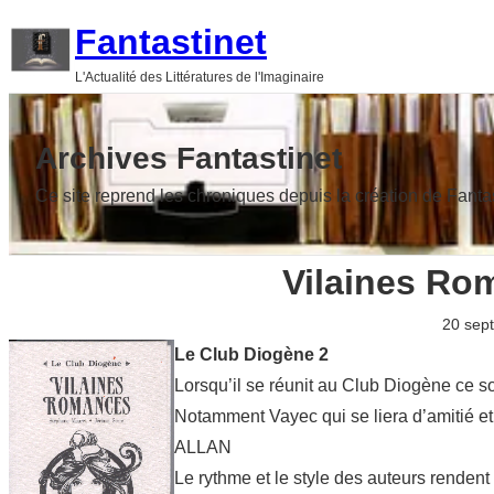
Aller
Fantastinet
au
L'Actualité des Littératures de l'Imaginaire
contenu
Archives Fantastinet
Ce site reprend les chroniques depuis la création de Fanta
Vilaines Ro
20 sep
Le Club Diogène 2
Lorsqu’il se réunit au Club Diogène ce soi
Notamment Vayec qui se liera d’amitié et
ALLAN
Le rythme et le style des auteurs rendent