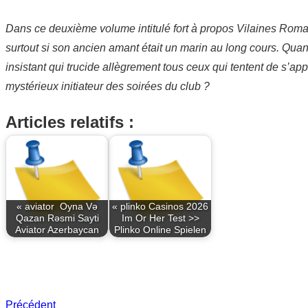
Dans ce deuxième volume intitulé fort à propos Vilaines Rom
surtout si son ancien amant était un marin au long cours. Quant à
insistant qui trucide allègrement tous ceux qui tentent de s’app
mystérieux initiateur des soirées du club ?
Articles relatifs :
« aviator ️ Oyna Və
« plinko Casinos 2026
Qazan Rəsmi Sayti
Im Or Her Test >>
Aviator Azerbaycan
Plinko Online Spielen
Précédent