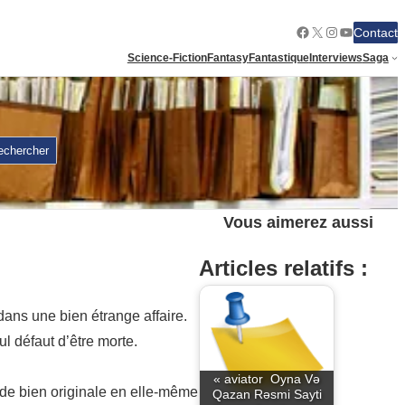
Facebook
X
Instagram
YouTube
Contact
Science-Fiction
Fantasy
Fantastique
Interviews
Saga
echercher
Vous aimerez aussi
Articles relatifs :
 dans une bien étrange affaire.
l défaut d’être morte.
« aviator ️ Oyna Və
n de bien originale en elle-même
Qazan Rəsmi Sayti