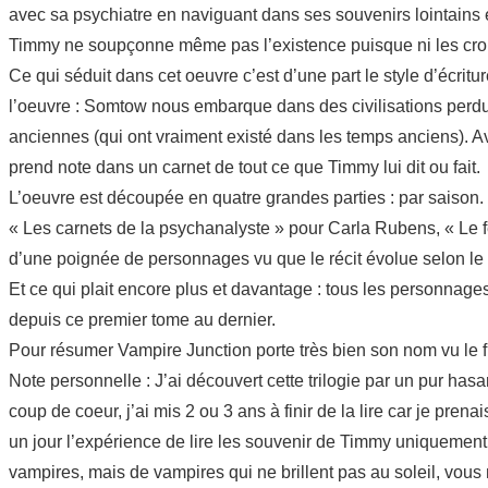
avec sa psychiatre en naviguant dans ses souvenirs lointains 
Timmy ne soupçonne même pas l’existence puisque ni les croix, n
Ce qui séduit dans cet oeuvre c’est d’une part le style d’écr
l’oeuvre : Somtow nous embarque dans des civilisations perdu
anciennes (qui ont vraiment existé dans les temps anciens). A
prend note dans un carnet de tout ce que Timmy lui dit ou fait.
L’oeuvre est découpée en quatre grandes parties : par saison.
« Les carnets de la psychanalyste » pour Carla Rubens, « Le f
d’une poignée de personnages vu que le récit évolue selon le 
Et ce qui plait encore plus et davantage : tous les personnag
depuis ce premier tome au dernier.
Pour résumer Vampire Junction porte très bien son nom vu le 
Note personnelle : J’ai découvert cette trilogie par un pur ha
coup de coeur, j’ai mis 2 ou 3 ans à finir de la lire car je pr
un jour l’expérience de lire les souvenir de Timmy uniquement 
vampires, mais de vampires qui ne brillent pas au soleil, vou