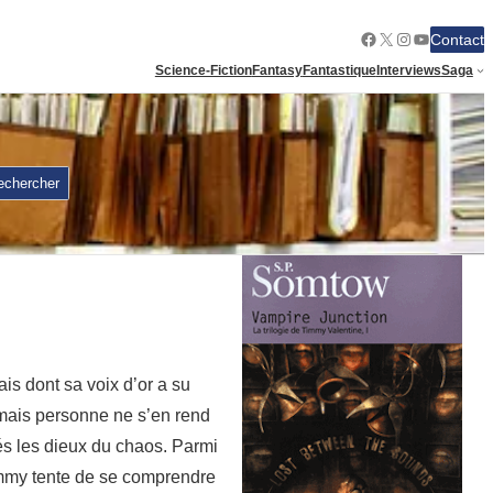
Facebook
X
Instagram
YouTube
Contact
Science-Fiction
Fantasy
Fantastique
Interviews
Saga
echercher
is dont sa voix d’or a su
 mais personne ne s’en rend
s les dieux du chaos. Parmi
Timmy tente de se comprendre