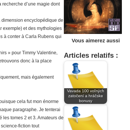
la recherche d’une magie dont
 la dimension encyclopédique de
ar exemple) et des mythologies
es à conter à Carla Rubens qui
Vous aimerez aussi
nirs » pour Timmy Valentine,
Articles relatifs :
etrouvons donc à la place
uniquement, mais également
Vavada 100 voľných
zatočení a hráčske
bonusy
t puisque cela fut mon énorme
chaque paragraphe. Je tenterai
ré les tomes 2 et 3. Amateurs de
cience-fiction tout