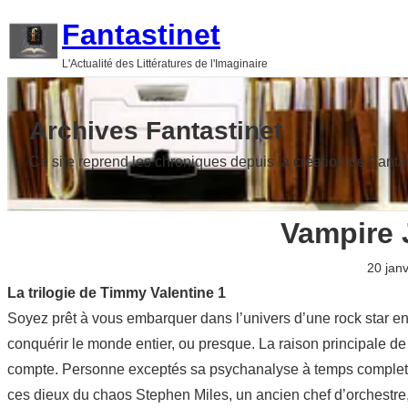
Aller
Fantastinet
au
L'Actualité des Littératures de l'Imaginaire
contenu
Archives Fantastinet
Ce site reprend les chroniques depuis la création de Fanta
Vampire 
20 janv
La trilogie de Timmy Valentine 1
Soyez prêt à vous embarquer dans l’univers d’une rock star en
conquérir le monde entier, ou presque. La raison principale d
compte. Personne exceptés sa psychanalyse à temps complet, 
ces dieux du chaos Stephen Miles, un ancien chef d’orchestre,