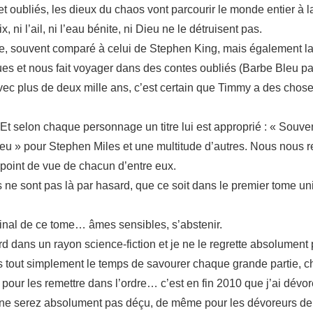
et oubliés, les dieux du chaos vont parcourir le monde entier à 
i l’ail, ni l’eau bénite, ni Dieu ne le détruisent pas.
iture, souvent comparé à celui de Stephen King, mais également
es et nous fait voyager dans des contes oubliés (Barbe Bleu p
vec plus de deux mille ans, c’est certain que Timmy a des chos
 Et selon chaque personnage un titre lui est approprié : « Souve
eu » pour Stephen Miles et une multitude d’autres. Nous nous r
point de vue de chacun d’entre eux.
es ne sont pas là par hasard, que ce soit dans le premier tome 
final de ce tome… âmes sensibles, s’abstenir.
sard dans un rayon science-fiction et je ne le regrette absolumen
enais tout simplement le temps de savourer chaque grande partie, 
pour les remettre dans l’ordre… c’est en fin 2010 que j’ai dévo
s ne serez absolument pas déçu, de même pour les dévoreurs de s