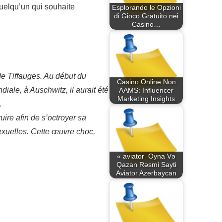
uelqu’un qui souhaite
Esplorando le Opzioni
di Gioco Gratuito nei
Casino…
de Tiffauges. Au début du
Casino Online Non
ale, à Auschwitz, il aurait été
AAMS: Influencer
Marketing Insights
.
ire afin de s’octroyer sa
exuelles. Cette œuvre choc,
« aviator ️ Oyna Və
Qazan Rəsmi Sayti
Aviator Azerbaycan