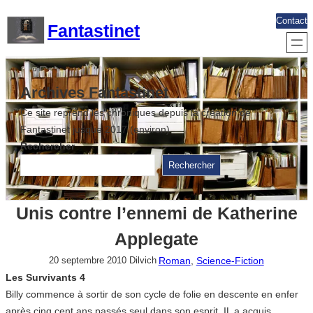
Aller
Contact
Fantastinet
au
contenu
Archives Fantastinet
Ce site reprend les chroniques depuis la création de
Fantastinet jusque 2017 (environ)
Rechercher
Rechercher
Unis contre l’ennemi de Katherine
Applegate
Roman
, 
Science-Fiction
20 septembre 2010
Dilvich
Les Survivants 4
Billy commence à sortir de son cycle de folie en descente en enfer
après cinq cent ans passés seul dans son esprit. IL a acquis