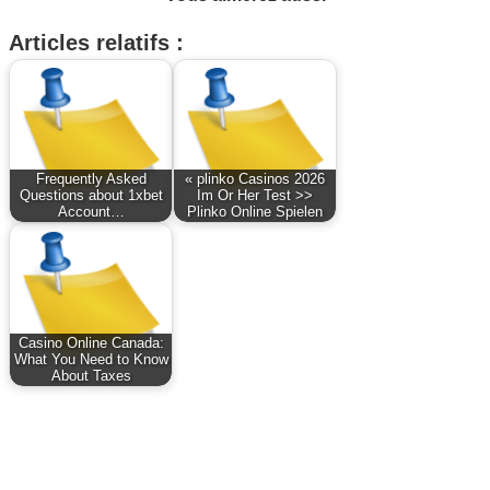
Articles relatifs :
Frequently Asked
« plinko Casinos 2026
Questions about 1xbet
Im Or Her Test >>
Account…
Plinko Online Spielen
Casino Online Canada:
What You Need to Know
About Taxes