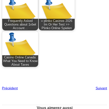
Frequently Asked
« plinko Casinos 2026
Questions about 1xbet
Im Or Her Test >>
Account…
Plinko Online Spielen
Casino Online Canada:
What You Need to Know
About Taxes
Précédent
Suivant
Vous aimerez aussi