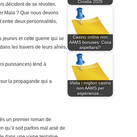
Croatia 2026
ers décident de se révolter,
trer Maïa ? Que nous devons
t entre deux personnalités,
Casino online non
s jeunes et cette guerre qui se
AAMS bonuses: Cosa
dans les travers de leurs aînés,
aspettarsi?
des puissances) tend à
i sur la propagande qui a
Visita i migliori casino
non AAMS per
esperienze…
près un premier roman de
n qu’il soit parfois mal aisé de
ale dans une vaine tentative