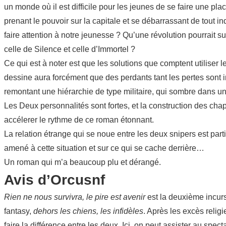
un monde où il est difficile pour les jeunes de se faire une plac
prenant le pouvoir sur la capitale et se débarrassant de tout
faire attention à notre jeunesse ? Qu’une révolution pourrait 
celle de Silence et celle d’Immortel ?
Ce qui est à noter est que les solutions que comptent utiliser 
dessine aura forcément que des perdants tant les pertes sont i
remontant une hiérarchie de type militaire, qui sombre dans un
Les Deux personnalités sont fortes, et la construction des cha
accélerer le rythme de ce roman étonnant.
La relation étrange qui se noue entre les deux snipers est part
amené à cette situation et sur ce qui se cache derrière…
Un roman qui m’a beaucoup plu et dérangé.
Avis d’Orcusnf
Rien ne nous survivra, le pire est avenir
est la deuxième incurs
fantasy,
dehors les chiens, les infidèles
. Après les excès religi
faire la différence entre les deux. Ici, on peut assister au spe