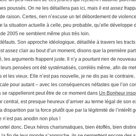
es poussés. On ne les détaillera pas ici, mais il est assez frap
e raison. Certes, rien n’excuse un tel débordement de violence,
a situation actuelle à celle, peu probable, qu’elle développe da
es de 2005 ne semblent même plus très loin.
 défauts. Son approche idéologique, détaillée à travers les trac
 est assez clair au bout d’un moment, disons que la première par
 les arguments frappent juste. Il n’y a pourtant rien de nouvea
ci leurs pensées ont été systématisés, corrélés même, afin de me
s et les vieux. Elle n’est pas nouvelle, je ne dis pas le contrair
 décale pour autant – avec les conséquences néfastes que l’on c
s se rappelleront peut être de ce moment dans
Un Bonheur inso
ur central, est presque heureux d’arriver au terme légal de son 
 disparition par la force plutôt que par la légitimité de l’intérêt 
e n’est pas anodin non plus !
tel donc. Deux héros charismatiques, bien étoffés, bien distinct
e la fin de leur monde s’approche, ils se permettent encore des so