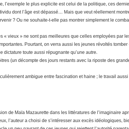
e, l’exemple le plus explicite est celui de la politique, ces derni
 individu dont l’âge est dépassé… Mais que veut réellement mon
survenir ? Ou ne souhaite-t-elle pas montrer simplement le comba
les « vieux » ne sont pas meilleures que celles employées par le
mportantes. Pourtant, on verra aussi les jeunes révoltés tomber 
e dictature toute aussi répugnante qu’une autre.
pitres (un décompte des jours restants avec la riposte des gran
iculièrement ambigue entre fascination et haine ; le travail auss
ion de Maïa Mazaurette dans les littératures de l’imaginaire a
eux, l’auteur a choisi de s’intéresser aux excès idéologiques, bie
ctacle un peu navrant de ces jeunes qui rejettent l’autorité parent