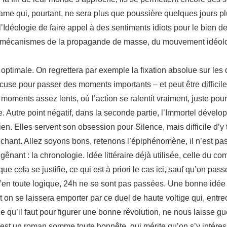
ame qui, pourtant, ne sera plus que poussière quelques jours plu
 l’Idéologie de faire appel à des sentiments idiots pour le bien 
les mécanismes de la propagande de masse, du mouvement idéolo
 optimale. On regrettera par exemple la fixation absolue sur les d
cuse pour passer des moments importants – et peut être difficil
moments assez lents, où l’action se ralentit vraiment, juste pour
le. Autre point négatif, dans la seconde partie, l’Immortel dével
ien. Elles servent son obsession pour Silence, mais difficile d’y 
nt. Allez soyons bons, retenons l’épiphénomène, il n’est pas 
nant : la chronologie. Idée littéraire déjà utilisée, celle du co
 cela se justifie, ce qui est à priori le cas ici, sauf qu’on pass
 qu’en toute logique, 24h ne se sont pas passées. Une bonne id
 Et on se laissera emporter par ce duel de haute voltige qui, ent
e qu’il faut pour figurer une bonne révolution, ne nous laisse gu
f, c’est un roman somme toute honnête, qui mérite qu’on s’y intéres