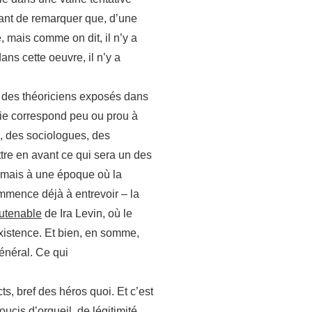
pant de remarquer que, d’une
 mais comme on dit, il n’y a
ns cette oeuvre, il n’y a
ts des théoriciens exposés dans
tie correspond peu ou prou à
u, des sociologues, des
ttre en avant ce qui sera un des
e, mais à une époque où la
ommence déjà à entrevoir – la
utenable
de Ira Levin, où le
existence. Et bien, en somme,
général. Ce qui
s, bref des héros quoi. Et c’est
ucis d’orgueil, de légitimité.