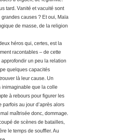
s tard. Vanité et vacuité sont
de grandes causes ? Et oui, Maïa
gique de masse, de la religion
eux héros qui, certes, est la
ement racontables – de cette
 approfondir un peu la relation
oppe quelques capacités
trouver là leur cause. Un
inimaginable que la colle
mpte à rebours pour figurer les
e parfois au jour d’après alors
ée mal maîtrisée donc, dommage.
recoupé de scènes de batailles,
ère le temps de souffler. Au
se.