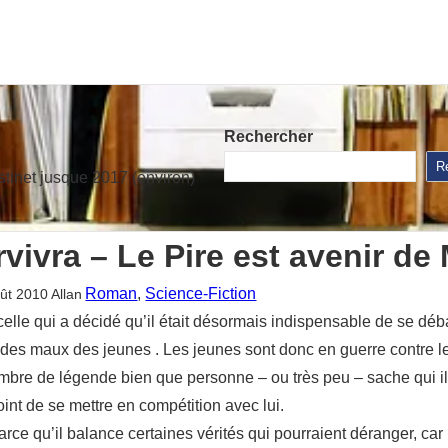
Rechercher
R
stinet jusque 2017 (environ)
vivra – Le Pire est avenir de
Roman
, 
Science-Fiction
ût 2010
Allan
celle qui a décidé qu’il était désormais indispensable de se déb
des maux des jeunes . Les jeunes sont donc en guerre contre le
 nombre de légende bien que personne – ou très peu – sache qui il
oint de se mettre en compétition avec lui.
parce qu’il balance certaines vérités qui pourraient déranger, c