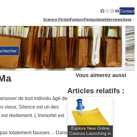
Facebook
X
Instagram
YouTube
Contact
Science-Fiction
Fantasy
Fantastique
Interviews
Saga
echercher
Vous aimerez aussi
 Ma
Articles relatifs :
arrasser de tout individu âgé de
s vieux, Silence est un des
 est réellement. L’Immortel est
Explore New Online
ar pas totalement fausses… Dans
Casinos Launching in