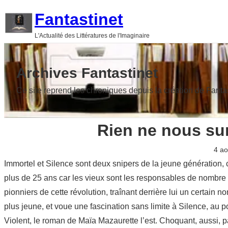
Aller
Fantastinet
au
L'Actualité des Littératures de l'Imaginaire
contenu
Archives Fantastinet
Ce site reprend les chroniques depuis la création de Fanta
Rien ne nous sur
4 ao
Immortel et Silence sont deux snipers de la jeune génération, 
plus de 25 ans car les vieux sont les responsables de nombre 
pionniers de cette révolution, traînant derrière lui un certain
plus jeune, et voue une fascination sans limite à Silence, au p
Violent, le roman de Maïa Mazaurette l’est. Choquant, aussi, 