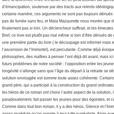
d’émancipation, soutenue par des tracts aux relents idéologiqu
certaine manière, ces arguments ne sont pas toujours dénués d
pas de fumée sans feu, et Maïa Mazaurette nous montre que de l
finalement pas si loin. Un déclencheur suffirait, et les émeut
Bref, ce livre est plutôt pas mal même si loin d’être dénués de
une première partie du livre ( le découpage est informel mais
l’ascension de l’Immortel), est percutante. Comme déjà évoqué,
philosophes, des maîtres à penser l’ont déjà dit avant, mais i
futurs problèmes de notre société : l’opposition entre les jeune
longévité s’allonge sans que l’âge du départ à la retraite se
solution envisagée est somme toute assez cohérente. Certain
grand père, qui a participé à la construction du grand ordinate
les héros de ce roman ont choisi l’autre aspect de la solution, la
paradoxalement, fait passer les jeunes pour des égoistes, et c
Comme dans tout bon roman, il y a des héros, Silence et l’Immor
assez incrédule qu’on assiste à leur lutte surréaliste. Alors qu