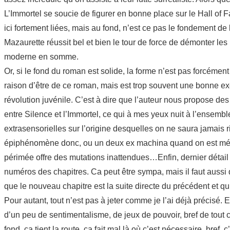
L’Immortel se soucie de figurer en bonne place sur le Hall of F
ici fortement liées, mais au fond, n’est ce pas le fondement de
Mazaurette réussit bel et bien le tour de force de démonter 
moderne en somme.
Or, si le fond du roman est solide, la forme n’est pas forcément
raison d’être de ce roman, mais est trop souvent une bonne ex
révolution juvénile. C’est à dire que l’auteur nous propose des 
entre Silence et l’Immortel, ce qui à mes yeux nuit à l’ensemb
extrasensorielles sur l’origine desquelles on ne saura jamais r
épiphénomène donc, ou un deux ex machina quand on est mécha
périmée offre des mutations inattendues…Enfin, dernier détail gê
numéros des chapitres. Ca peut être sympa, mais il faut aussi que
que le nouveau chapitre est la suite directe du précédent et
Pour autant, tout n’est pas à jeter comme je l’ai déjà précisé.
d’un peu de sentimentalisme, de jeux de pouvoir, bref de tout c
fond, ça tient la route, ça fait mal là où c’est nécessaire, bre