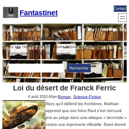
Aller
Contact
Fantastinet
au
contenu
Archives Fantastinet
Ce site reprend les chroniques depuis la création de
Fantastinet jusque 2017 (environ)
Rechercher
Rechercher
Loi du désert de Franck Ferric
Roman
, 
Science-Fiction
4 août 2010
Allan
Alors qu’il défend les frontières, Mathian
apprend que son frère Raul s’est retrouvé
pris au piège dans une attaque « terroriste »
contre une imprimerie officielle. Etant donné