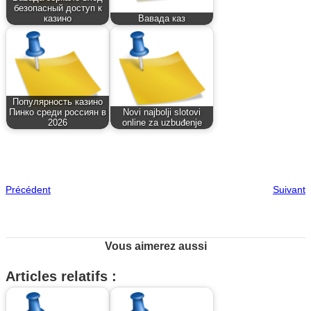
безопасный доступ к
казино
Вавада каз
Популярность казино
Пинко среди россиян в
Novi najbolji slotovi
2026
online za uzbuđenje
Précédent
Suivant
Vous aimerez aussi
Articles relatifs :