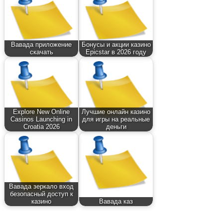
Вавада приложение
Бонусы и акции казино
скачать
Epicstar в 2026 году
Explore New Online
Лучшие онлайн казино
Casinos Launching in
для игры на реальные
Croatia 2026
деньги
Вавада зеркало вход
безопасный доступ к
казино
Вавада каз