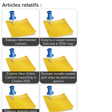
Articles relatifs :
Вавада приложение
Бонусы и акции казино
скачать
Epicstar в 2026 году
Explore New Online
Лучшие онлайн казино
Casinos Launching in
для игры на реальные
Croatia 2026
деньги
Вавада зеркало вход