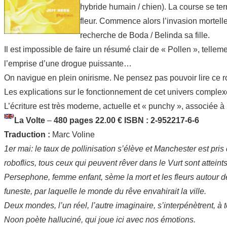
hybride humain / chien). La course se te
fleur. Commence alors l’invasion mortelle
recherche de Boda / Belinda sa fille.
Il est impossible de faire un résumé clair de « Pollen », tellem
l’emprise d’une drogue puissante…
On navigue en plein onirisme. Ne pensez pas pouvoir lire ce ro
Les explications sur le fonctionnement de cet univers complexe 
L’écriture est très moderne, actuelle et « punchy », associée
La Volte
–
480 pages 22.00 € ISBN : 2-952217-6-6
Traduction :
Marc Voline
1er mai: le taux de pollinisation s’élève et Manchester est 
roboflics, tous ceux qui peuvent rêver dans le Vurt sont atteints
Persephone, femme enfant, sème la mort et les fleurs autour de
funeste, par laquelle le monde du rêve envahirait la ville.
Deux mondes, l’un réel, l’autre imaginaire, s’interpénètrent, à t
Noon poète halluciné, qui joue ici avec nos émotions.