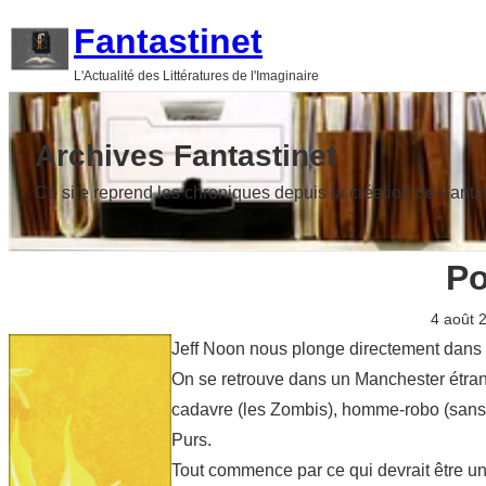
Aller
Fantastinet
au
L'Actualité des Littératures de l'Imaginaire
contenu
Archives Fantastinet
Ce site reprend les chroniques depuis la création de Fanta
Po
4 août 
Jeff Noon nous plonge directement dans l
On se retrouve dans un Manchester étran
cadavre (les Zombis), homme-robo (sans « 
Purs.
Tout commence par ce qui devrait être u