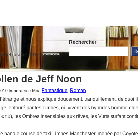
Rechercher
R
stinet jusque 2017 (environ)
llen de Jeff Noon
Fantastique
, 
Roman
2010
Imperatrice Moa
’étrange et nous explique doucement, tranquillement, de quoi i
ge, entouré par les Limbes, où vivent des hybrides homme-chi
t »), les Ombres insensibles aux rêves, les Vurts surfant contin
ne banale course de taxi Limbes-Manchester, menée par Coyote,