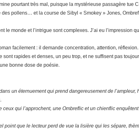
rmine pourtant très mal, puisque la mystérieuse passagère tue C
 des pollens… et la course de Sibyl « Smokey » Jones, Ombreflic
ent le monde et l’intrigue sont complexes. J’ai eu l’impression qu
man facilement : il demande concentration, attention, réflexion.
sont rapides et denses, un peu trop, et ne suffisent pas toujour
 à une bonne dose de poésie.
pris dans un éternuement qui prend dangereusement de l’ampleur
.
 ceux qui l’approchent, une Ombreflic et un chienflic enquêtent 
el point que le lecteur perd de vue la lisière qui les sépare, thè