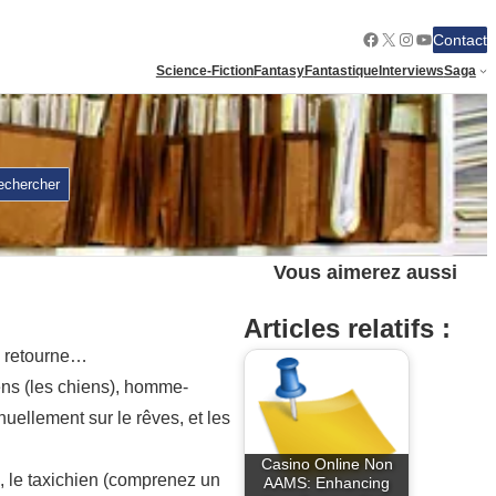
Facebook
X
Instagram
YouTube
Contact
Science-Fiction
Fantasy
Fantastique
Interviews
Saga
echercher
Vous aimerez aussi
Articles relatifs :
l retourne…
ens (les chiens), homme-
uellement sur le rêves, et les
Casino Online Non
 le taxichien (comprenez un
AAMS: Enhancing