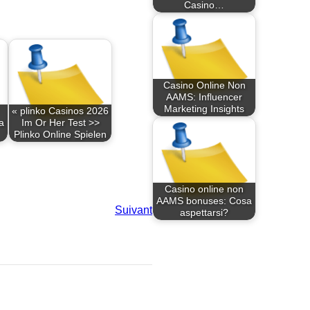
Casino…
Casino Online Non
AAMS: Influencer
Marketing Insights
« plinko Casinos 2026
a
Im Or Her Test >>
Plinko Online Spielen
Casino online non
AAMS bonuses: Cosa
Suivant
aspettarsi?