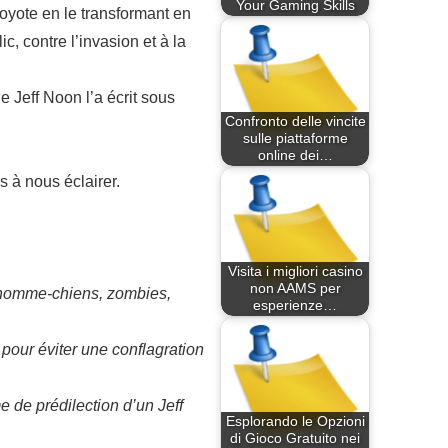
Your Gaming Skills
oyote en le transformant en
, contre l’invasion et à la
e Jeff Noon l’a écrit sous
Confronto delle vincite
sulle piattaforme
online dei…
s à nous éclairer.
Visita i migliori casino
non AAMS per
, homme-chiens, zombies,
esperienze…
pour éviter une conflagration
me de prédilection d’un Jeff
Esplorando le Opzioni
di Gioco Gratuito nei