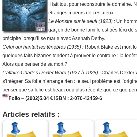
il fait tout pour reconstruire le domaine. 
étranges moeurs de ces aïeux.
Le Monstre sur le seuil (1923) :
Un homme 
garçon de bonne famille est très féru de
précipite lorsqu’il se marie avec Asenath Derby.
Celui qui hantait les ténèbres (1935) :
Robert Blake est mort fou
quelques faits bizarres tendent à prouver le contraire : la fenê
Alors que penser de sa mort ?
L’affaire Charles Dexter Ward (1927 à 1928) :
Charles Dexter Wa
s’intégrer. Sa folie n’arrange rien : le seul problème est l’orig
penser que sa folie est beaucoup plus récente que ce que p
Folio
–
(2002)
5.04 €
ISBN : 2-070-42459-6
Articles relatifs :