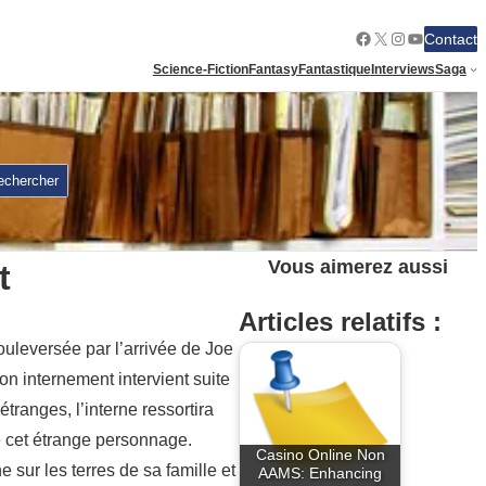
Facebook
X
Instagram
YouTube
Contact
Science-Fiction
Fantasy
Fantastique
Interviews
Saga
echercher
Vous aimerez aussi
t
Articles relatifs :
uleversée par l’arrivée de Joe
Son internement intervient suite
tranges, l’interne ressortira
e cet étrange personnage.
Casino Online Non
ur les terres de sa famille et
AAMS: Enhancing