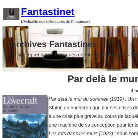
Aller
Fantastinet
au
L'Actualité des Littératures de l'Imaginaire
contenu
Archives Fantastinet
Ce site reprend les chroniques depuis la création de Fanta
Par delà le mu
4 a
Par delà le mur du sommeil (1919) :
Un in
Slator, un bucheron qui, par ses crises de
à une crise plus grave au cours de laquel
une machine de sa conception pour tenter
Les rats dans les murs (1923) :
nous somm