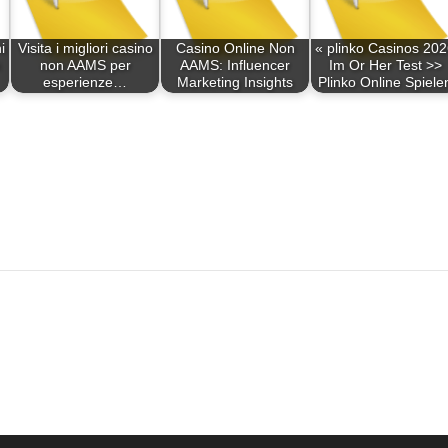
i
Visita i migliori casino
Casino Online Non
« plinko Casinos 20
non AAMS per
AAMS: Influencer
Im Or Her Test >>
esperienze…
Marketing Insights
Plinko Online Spiele