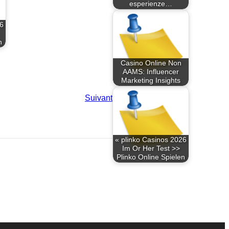
esperienze…
26
n
Casino Online Non
AAMS: Influencer
Marketing Insights
Suivant
« plinko Casinos 2026
Im Or Her Test >>
Plinko Online Spielen