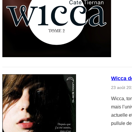
Wicca d
23 août 20
Wicca, tom
mais l’uni
actuelle e
pullule d