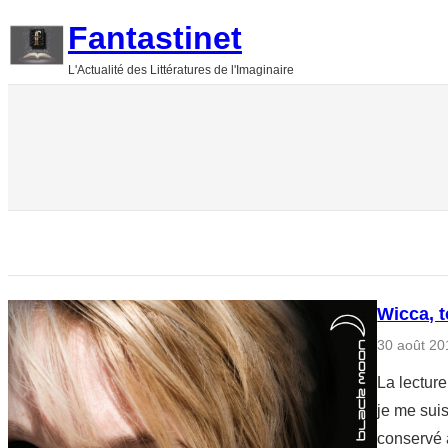
Aller
Fantastinet
au
L'Actualité des Littératures de l'Imaginaire
contenu
Wicca, 
30 août 20
La lectur
je me suis
conservé 