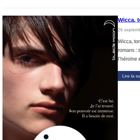
Wicca, 
26 septem
Wicca, to
romans : 
l’héroïne
Lire la su