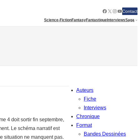
Facebook
X
Instagram
YouTube
Contact
Science-Fiction
Fantasy
Fantastique
Interviews
Saga
Auteurs
Fiche
Interviews
Chronique
 4 doit sortir fin septembre,
Format
ment. Le schéma narratif est
Bandes Dessinées
de situation ne manquent pas.