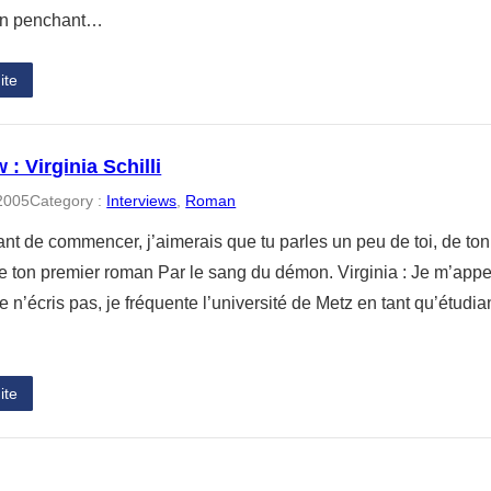
on penchant…
ite
 : Virginia Schilli
 2005
Category :
Interviews
, 
Roman
vant de commencer, j’aimerais que tu parles un peu de toi, de to
de ton premier roman Par le sang du démon. Virginia : Je m’appell
e n’écris pas, je fréquente l’université de Metz en tant qu’étudi
ite