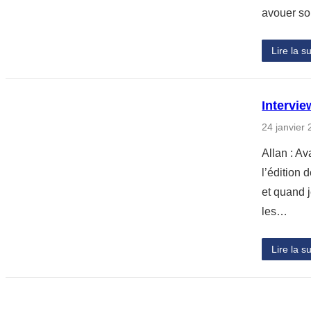
avouer s
Lire la su
Interview
24 janvier
Allan : A
l’édition 
et quand j
les…
Lire la su