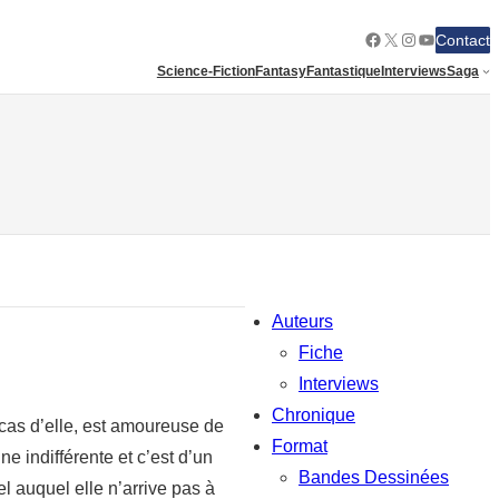
Facebook
X
Instagram
YouTube
Contact
Science-Fiction
Fantasy
Fantastique
Interviews
Saga
Auteurs
Fiche
Interviews
Chronique
 cas d’elle, est amoureuse de
Format
ne indifférente et c’est d’un
Bandes Dessinées
l auquel elle n’arrive pas à