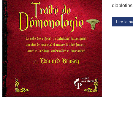
diablotin
Lire la su