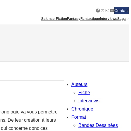
Facebook
X
Instagram
YouTube
Contact
Science-Fiction
Fantasy
Fantastique
Interviews
Saga
Auteurs
Fiche
Interviews
Chronique
émonologie va vous permettre
Format
s. De leur création à leurs
Bandes Dessinées
ce qui concerne donc ces