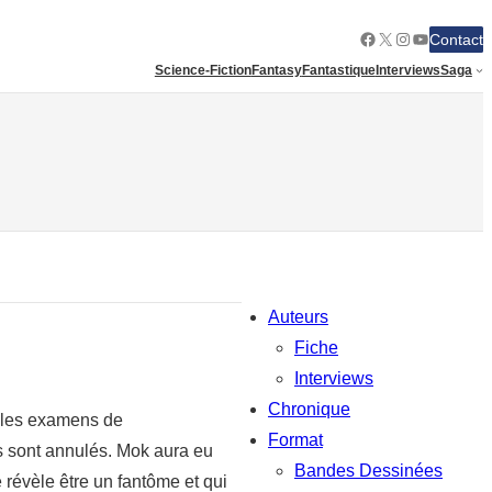
Facebook
X
Instagram
YouTube
Contact
Science-Fiction
Fantasy
Fantastique
Interviews
Saga
Auteurs
Fiche
Interviews
Chronique
 les examens de
Format
es sont annulés. Mok aura eu
Bandes Dessinées
révèle être un fantôme et qui