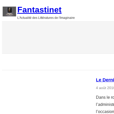
Aller
Fantastinet
au
L'Actualité des Littératures de l'Imaginaire
contenu
Le Dern
4 août 201
Dans le r
l’adminis
l’occasio