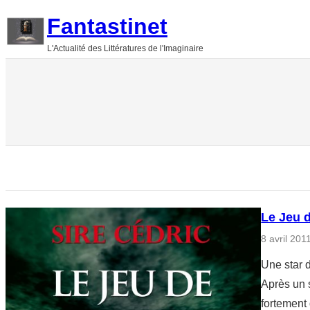
Aller
Fantastinet
au
L'Actualité des Littératures de l'Imaginaire
contenu
Le Jeu d
8 avril 201
Une star d
Après un s
fortement 