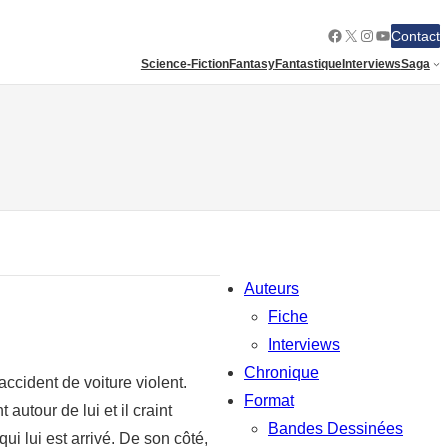
Facebook
X
Instagram
YouTube
Contact
Science-Fiction
Fantasy
Fantastique
Interviews
Saga
Auteurs
Fiche
Interviews
Chronique
accident de voiture violent.
Format
utour de lui et il craint
Bandes Dessinées
ui lui est arrivé. De son côté,