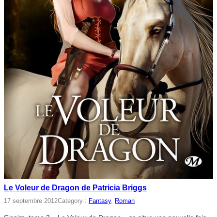
Le Voleur de Dragon de Patricia Briggs
17 septembre 2012
Category :
Fantasy
, 
Roman