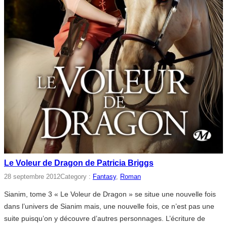
Le Voleur de Dragon de Patricia Briggs
28 septembre 2012
Category :
Fantasy
, 
Roman
Sianim, tome 3 « Le Voleur de Dragon » se situe une nouvelle fois
dans l’univers de Sianim mais, une nouvelle fois, ce n’est pas une
suite puisqu’on y découvre d’autres personnages. L’écriture de