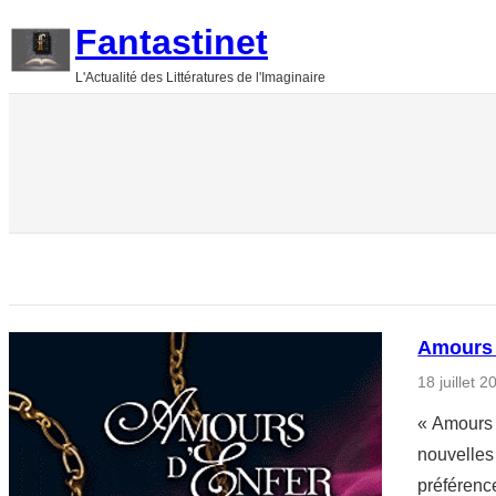
Aller
Fantastinet
au
L'Actualité des Littératures de l'Imaginaire
contenu
Amours d
18 juillet 2
« Amours d
nouvelles 
préférenc