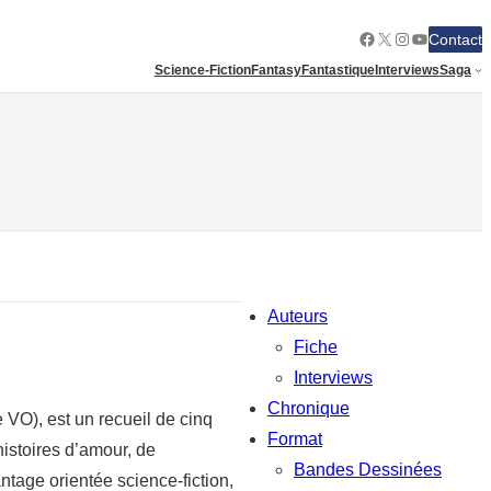
Facebook
X
Instagram
YouTube
Contact
Science-Fiction
Fantasy
Fantastique
Interviews
Saga
Auteurs
Fiche
Interviews
Chronique
re VO), est un recueil de cinq
Format
histoires d’amour, de
Bandes Dessinées
ntage orientée science-fiction,