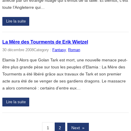
affecté par un étrange nuage qui s’enfuit de la faille. Et bientôt, c’est
toute l’Angleterre qui…
Lire la suite
La Mère des Tourments de Erik Wietzel
30 décembre 2008
Category :
Fantasy
, 
Roman
Elamia 3 Alors que Golan Tark est mort, une nouvelle menace peut-
être plus grande pèse sur tous les peuples d’Elamia : La Mère des
Tourments a été libéré grâce aux travaux de Tark et son premier
acte aura été de se venger de ses gardiens dragons. Le massacre
a alors commencé : certains d’entre eux…
Lire la suite
1
2
Next
»