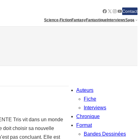
Facebook
X
Instagram
YouTube
Contact
Science-Fiction
Fantasy
Fantastique
Interviews
Saga
Auteurs
Fiche
Interviews
Chronique
TE Tris vit dans un monde
Format
e doit choisir sa nouvelle
Bandes Dessinées
’est pas concluant. Elle est