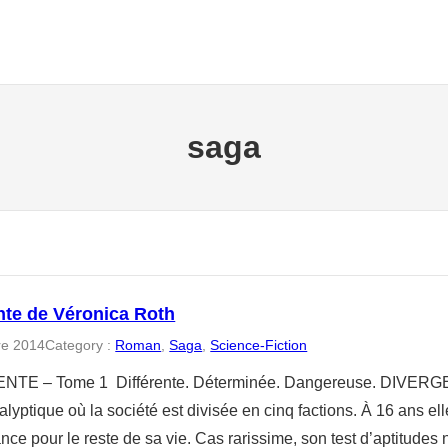
saga
nte de Véronica Roth
re 2014
Category :
Roman
, 
Saga
, 
Science-Fiction
TE – Tome 1 Différente. Déterminée. Dangereuse. DIVERGEN
lyptique où la société est divisée en cinq factions. À 16 ans ell
ce pour le reste de sa vie. Cas rarissime, son test d’aptitudes n