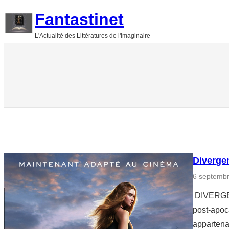
Aller
Fantastinet
au
L'Actualité des Littératures de l'Imaginaire
contenu
Diverge
6 septemb
DIVERGEN
post-apoca
appartenan