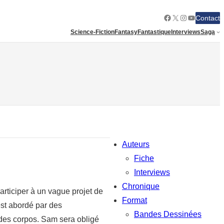
Facebook
X
Instagram
YouTube
Contact
Science-Fiction
Fantasy
Fantastique
Interviews
Saga
Auteurs
Fiche
Interviews
Chronique
rticiper à un vague projet de
Format
est abordé par des
Bandes Dessinées
 des corpos. Sam sera obligé