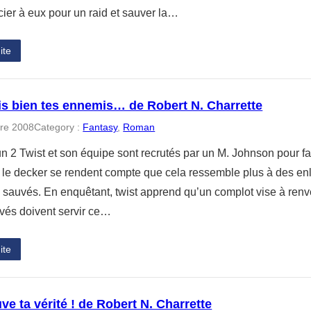
cier à eux pour un raid et sauver la…
ite
s bien tes ennemis… de Robert N. Charrette
re 2008
Category :
Fantasy
, 
Roman
 2 Twist et son équipe sont recrutés par un M. Johnson pour fa
 le decker se rendent compte que cela ressemble plus à des en
 sauvés. En enquêtant, twist apprend qu’un complot vise à renver
vés doivent servir ce…
ite
ve ta vérité ! de Robert N. Charrette