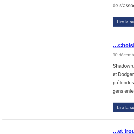
de s’asso
Lire la su
…Choisi
30 décemb
Shadowrun
et Dodger
prétendus
gens enle
Lire la su
…et trou