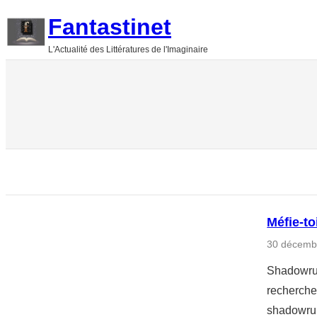
Aller
Fantastinet
au
L'Actualité des Littératures de l'Imaginaire
contenu
Méfie-t
30 décemb
Shadowrun
recherche
shadowrun