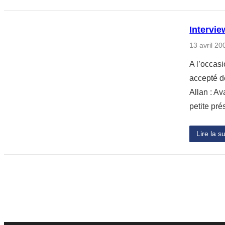
Intervie
13 avril 20
A l’occas
accepté d
Allan : Av
petite pr
Lire la su