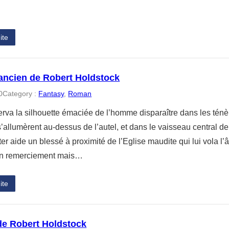
ite
ncien de Robert Holdstock
0
Category :
Fantasy
, 
Roman
rva la silhouette émaciée de l’homme disparaître dans les ténèb
’allumèrent au-dessus de l’autel, et dans le vaisseau central de
r aide un blessé à proximité de l’Eglise maudite qui lui vola l’â
un remerciement mais…
ite
 de Robert Holdstock