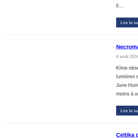
Il…
Lire la su
Necroma
4 août 201
Kline obse
lumières s
June Hunte
moins à 
Lire la su
Celtika