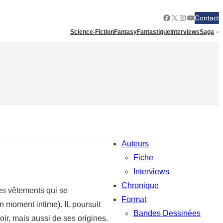
Facebook
X
Instagram
YouTube
Contact
Science-Fiction
Fantasy
Fantastique
Interviews
Saga
Auteurs
Fiche
Interviews
Chronique
des vêtements qui se
Format
 moment intime). IL poursuit
Bandes Dessinées
oir, mais aussi de ses origines.