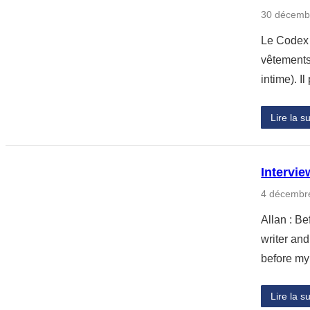
30 décemb
Le Codex 
vêtements
intime). I
Lire la su
Intervie
4 décembr
Allan : Be
writer and
before my
Lire la su