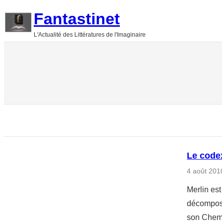
Aller
Fantastinet
au
L'Actualité des Littératures de l'Imaginaire
contenu
Le code
4 août 201
Merlin est
décompose
son Chemin