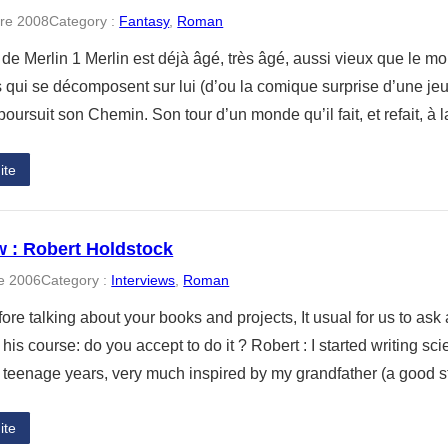
re 2008
Category :
Fantasy
, 
Roman
de Merlin 1 Merlin est déjà âgé, très âgé, aussi vieux que le mo
 qui se décomposent sur lui (d’ou la comique surprise d’une 
l poursuit son Chemin. Son tour d’un monde qu’il fait, et refait, 
ite
w : Robert Holdstock
e 2006
Category :
Interviews
, 
Roman
fore talking about your books and projects, It usual for us to ask 
 his course: do you accept to do it ? Robert : I started writing sc
 teenage years, very much inspired by my grandfather (a good st
ite