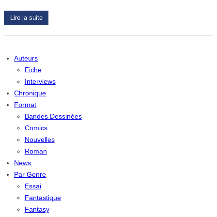
Lire la suite
Auteurs
Fiche
Interviews
Chronique
Format
Bandes Dessinées
Comics
Nouvelles
Roman
News
Par Genre
Essai
Fantastique
Fantasy