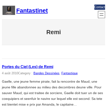
Aller
Contact
Fantastinet
au
contenu
Remi
Portes du Ciel (Les) de Remi
4 août 2010
Category :
Bandes Dessinées
, 
Fantastique
Gaelle, une jeune femme pirate, fait la rencontre de Maud, une
jeune fille abandonnee au milieu des decombres deune ville. Pour
sauver Maud, qui est traitee de sorciere, Gaelle doit tuer un de ses
coequipiers et seenfuir le navire sur lequel elle est second. Sa tete
est bientet mise e prix par Amanda, le capitaine…