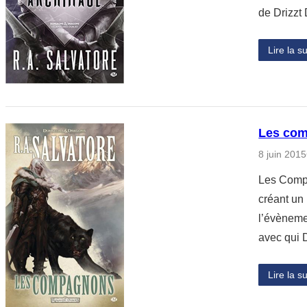
de Drizzt
Lire la su
Les com
8 juin 2015
Les Compa
créant un 
l’évèneme
avec qui 
Lire la su