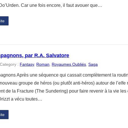
 Do’Urden. Car une fois encore, il faut avouer que…
ite
pagnons, par R.A. Salvatore
Category :
Fantasy
, 
Roman
, 
Royaumes Oubliés
, 
Saga
gnons Après une séquence qui cassait complètement la routine
nouveau groupe de héros (ou plutôt anti-héros) autour de l’elfe n
nt de la Fracture (The Sundering) pour faire revenir à la vie l
Drizzt a vécu toutes…
ite