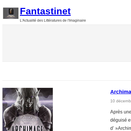
Aller
Fantastinet
au
L'Actualité des Littératures de l'Imaginaire
contenu
Archima
10 décemb
Après une
déguisé en
d’ »Archi