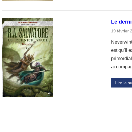
Le derni
19 février 
Neverwint
est qu’il 
primordia
accompagn
Lire la su