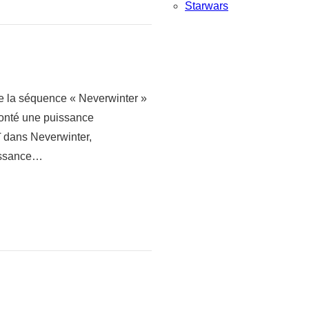
Starwars
de la séquence « Neverwinter »
ffronté une puissance
ï dans Neverwinter,
aissance…