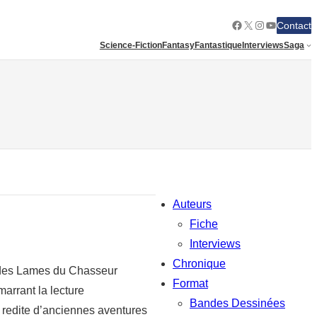
Facebook
X
Instagram
YouTube
Contact
Science-Fiction
Fantasy
Fantastique
Interviews
Saga
Auteurs
Fiche
Interviews
Chronique
e des Lames du Chasseur
Format
marrant la lecture
Bandes Dessinées
 redite d’anciennes aventures