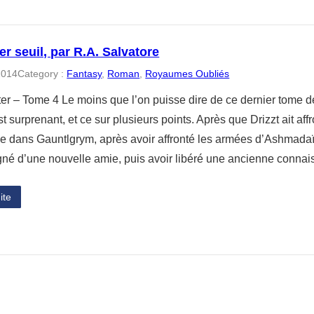
er seuil, par R.A. Salvatore
2014
Category :
Fantasy
, 
Roman
, 
Royaumes Oubliés
er – Tome 4 Le moins que l’on puisse dire de ce dernier tome 
est surprenant, et ce sur plusieurs points. Après que Drizzt ait a
le dans Gauntlgrym, après avoir affronté les armées d’Ashmada
é d’une nouvelle amie, puis avoir libéré une ancienne conn
ite