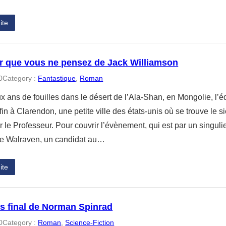
ite
ir que vous ne pensez de Jack Williamson
0
Category :
Fantastique
, 
Roman
x ans de fouilles dans le désert de l’Ala-Shan, en Mongolie, l’
fin à Clarendon, une petite ville des états-unis où se trouve le s
r le Professeur. Pour couvrir l’évènement, qui est par un singu
 de Walraven, un candidat au…
ite
s final de Norman Spinrad
0
Category :
Roman
, 
Science-Fiction