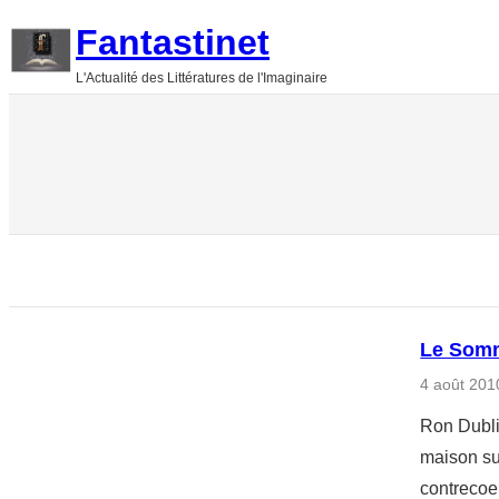
Aller
Fantastinet
au
L'Actualité des Littératures de l'Imaginaire
contenu
Le Somm
4 août 201
Ron Dublin
maison sur
contrecoeu