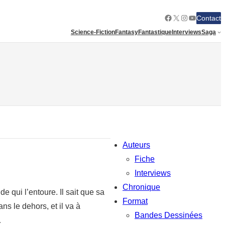
Facebook
X
Instagram
YouTube
Contact
Science-Fiction
Fantasy
Fantastique
Interviews
Saga
Auteurs
Fiche
Interviews
Chronique
e qui l’entoure. Il sait que sa
Format
ans le dehors, et il va à
Bandes Dessinées
…